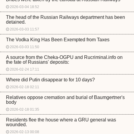
2026-03-04 18:52
The head of the Russian Railways department has been
detained.
2026-03-03 11:57
The Vodka King Has Been Exempted from Taxes
2026-03-03 11:50
A source from the Cheka-OGPU and Rucriminal.info on
the fate of Russians' deposits:
2026-02-24 17:11
Where did Putin disappear to for 10 days?
2026-02-18 02:11
Relatives oppose cremation and burial of Baumgertner's
body
2026-02-18 01:35
Residents flee the house where a GRU general was
wounded.
2026-02-13 00:08