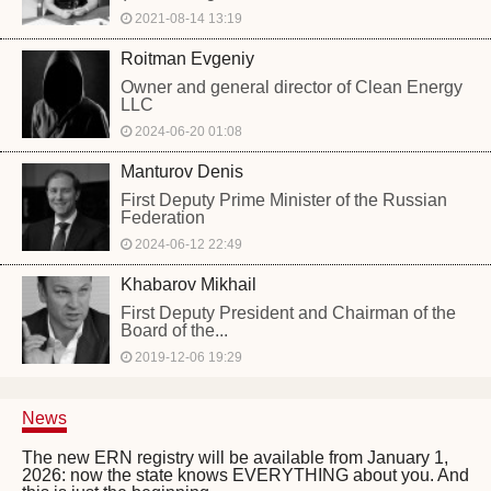
2021-08-14 13:19
Roitman Evgeniy
Owner and general director of Clean Energy
LLC
2024-06-20 01:08
Manturov Denis
First Deputy Prime Minister of the Russian
Federation
2024-06-12 22:49
Khabarov Mikhail
First Deputy President and Chairman of the
Board of the...
2019-12-06 19:29
News
The new ERN registry will be available from January 1,
2026: now the state knows EVERYTHING about you. And