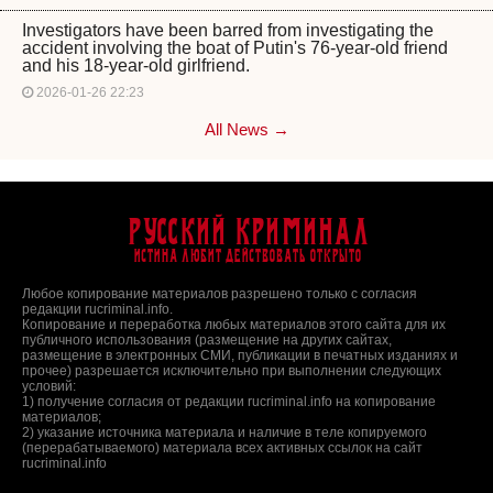
Investigators have been barred from investigating the
accident involving the boat of Putin's 76-year-old friend
and his 18-year-old girlfriend.
2026-01-26 22:23
All News →
Русский Криминал
Истина любит действовать открыто
Любое копирование материалов разрешено только с согласия
редакции rucriminal.info.
Копирование и переработка любых материалов этого сайта для их
публичного использования (размещение на других сайтах,
размещение в электронных СМИ, публикации в печатных изданиях и
прочее) разрешается исключительно при выполнении следующих
условий:
1) получение согласия от редакции rucriminal.info на копирование
материалов;
2) указание источника материала и наличие в теле копируемого
(перерабатываемого) материала всех активных ссылок на сайт
rucriminal.info