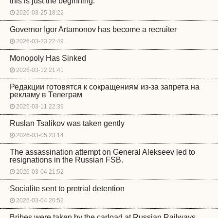
this is just the beginning.
2026-03-25 18:22
Governor Igor Artamonov has become a recruiter
2026-03-23 22:49
Monopoly Has Sinked
2026-03-12 21:41
Редакции готовятся к сокращениям из-за запрета на
рекламу в Телеграм
2026-03-11 22:39
Ruslan Tsalikov was taken gently
2026-03-05 23:14
The assassination attempt on General Alekseev led to
resignations in the Russian FSB.
2026-03-04 21:52
Socialite sent to pretrial detention
2026-03-04 20:52
Bribes were taken by the carload at Russian Railways