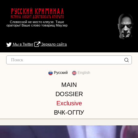
Русский Криминал
Истина любит действовать открыто
Словесной не место кляузе. Тише
ораторы! Ваше слово товарищ Маузер
Мы в Twitter
Зеркало сайта
Русский
English
MAIN
DOSSIER
Exclusive
ВЧК-ОГПУ