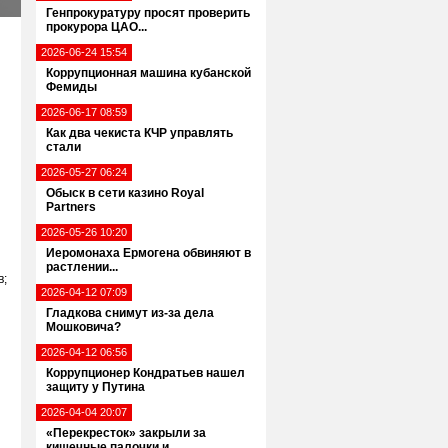
Генпрокуратуру просят проверить
прокурора ЦАО...
2026-06-24 15:54
Коррупционная машина кубанской
Фемиды
2026-06-17 08:59
Как два чекиста КЧР управлять
стали
2026-05-27 06:24
Обыск в сети казино Royal
Partners
2026-05-26 10:20
Иеромонаха Ермогена обвиняют в
растлении...
в;
2026-04-12 07:09
Гладкова снимут из-за дела
Мошковича?
2026-04-12 06:56
Коррупционер Кондратьев нашел
защиту у Путина
2026-04-04 20:07
«Перекресток» закрыли за
кишечные палочки и...