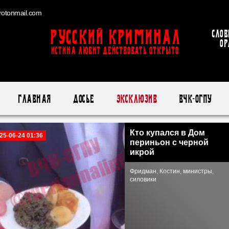
otonmail.com
Русский Криминал
Слов
ор
ИСТИНА ЛЮБИТ ДЕЙСТВОВАТЬ ОТКРЫТО
Главная
Досье
Эксклюзив
ВЧК-ОГПУ
Кто купался в Дом
25-06-24 01:36
периньон с черной
икрой
Фридман, Костин, министры,
силовики