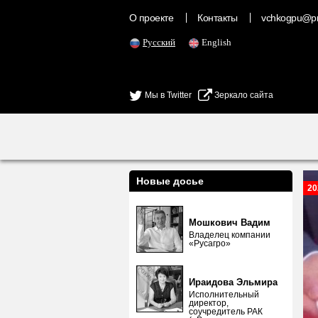
О проекте
Контакты
vchkogpu@pr
Русский
English
Мы в Twitter
Зеркало сайта
Новые досье
20
Мошкович Вадим
Владелец компании
«Русагро»
Ираидова Эльмира
Исполнительный
директор,
соучредитель РАК