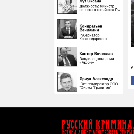
Лут Оксана
Должность: министр
сельского хозяйства РФ
Кондратьев
Вениамин
Губернатор
Краснодарского
Кантор Вячеслав
Владелец компании
«Акрон»
У
Ярчук Александр
Экс-гендиректор ООО
"Фирма "Гравитон"
Русский Кримина
ИСТИНА ЛЮБИТ ДЕЙСТВОВАТЬ ОТКРЫ