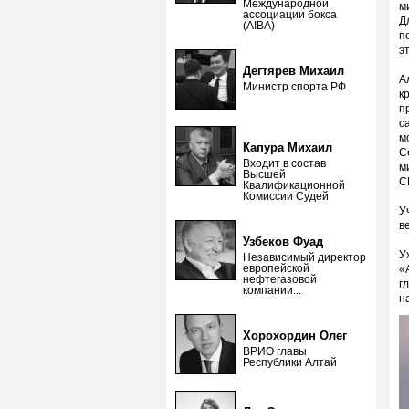
Международной
м
ассоциации бокса
Д
(AIBA)
п
э
Дегтярев Михаил
А
Министр спорта РФ
к
п
с
м
Капура Михаил
С
Входит в состав
м
Высшей
С
Квалификационной
Комиссии Судей
У
в
Узбеков Фуад
У
Независимый директор
европейской
«
нефтегазовой
г
компании...
н
Хорохордин Олег
ВРИО главы
Республики Алтай