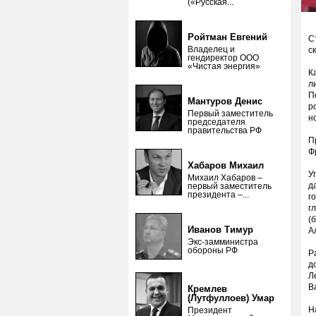
(«Русская...
Ройтман Евгений
С
Владелец и
с
гендиректор ООО
«Чистая энергия»
К
л
П
Мантуров Денис
р
Первый заместитель
н
председателя
правительства РФ
П
Ф
Хабаров Михаил
У
Михаил Хабаров –
д
первый заместитель
президента –...
г
г
(
Иванов Тимур
А
Экс-замминистра
обороны РФ
Р
д
Л
В
Кремлев
(Лутфуллоев) Умар
Н
Президент