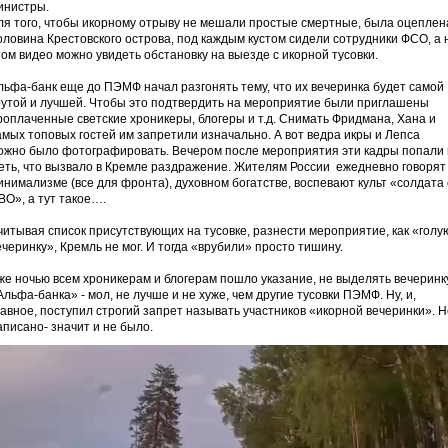
инистры.
ля того, чтобы икорному отрыву не мешали простые смертные, была оцеплен
оловина Крестовского острова, под каждым кустом сидели сотрудники ФСО, а 
том видео можно увидеть обстановку на выезде с икорной тусовки.
льфа-банк еще до ПЭМФ начал разгонять тему, что их вечеринка будет самой
рутой и лучшей. Чтобы это подтвердить на мероприятие были приглашены
роплаченные светские хроникеры, блогеры и т.д. Снимать Фридмана, Хана и
амых топовых гостей им запретили изначально. А вот ведра икры и Лепса
ожно было фотографировать. Вечером после мероприятия эти кадры попали 
еть, что вызвало в Кремле раздражение. Жителям России ежедневно говорят
инимализме (все для фронта), духовном богатстве, воспевают культ «солдата 
ВО», а тут такое….
читывая список присутствующих на тусовке, разнести мероприятие, как «голу
ечеринку», Кремль не мог. И тогда «врубили» просто тишину.
же ночью всем хроникерам и блогерам пошло указание, не выделять вечеринк
Альфа-банка» - мол, не лучше и не хуже, чем другие тусовки ПЭМФ. Ну, и,
лавное, поступил строгий запрет называть участников «икорной вечеринки». Н
аписано- значит и не было.