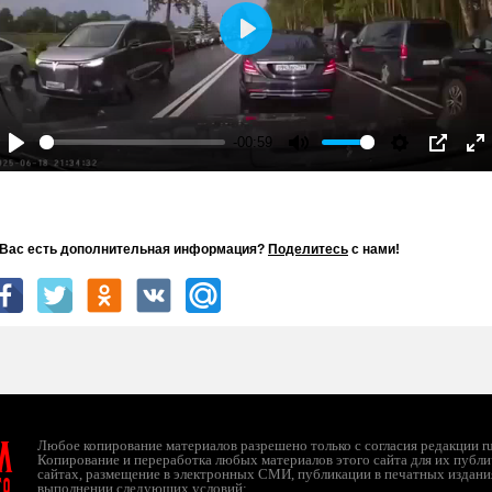
Play
-00:59
Play
Mute
Settings
PIP
En
fu
 Вас есть дополнительная информация?
Поделитесь
с нами!
л
Любое копирование материалов разрешено только с согласия редакции ruc
Копирование и переработка любых материалов этого сайта для их публи
сайтах, размещение в электронных СМИ, публикации в печатных издани
ТО
выполнении следующих условий: