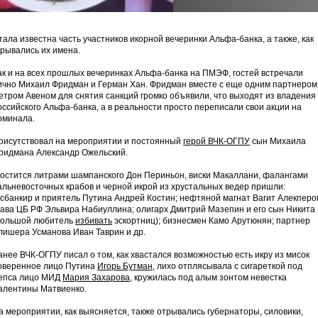
тала известна часть участников икорной вечеринки Альфа-банка, а также, как
крывались их имена.
ак и на всех прошлых вечеринках Альфа-банка на ПМЭФ, гостей встречали
ично Михаил Фридман и Герман Хан. Фридман вместе с еще одним партнером
етром Авеном для снятия санкций громко объявили, что выходят из владения
оссийского Альфа-банка, а в реальности просто переписали свои акции на
оминала.
рисутствовал на мероприятии и постоянный
герой ВЧК-ОГПУ
сын Михаила
ридмана Александр Ожельский.
гостится литрами шампанского Дон Периньон, виски Макаллани, фалангами
альневосточных крабов и черной икрой из хрустальных ведер пришли:
осбанкир и приятель Путина Андрей Костин; нефтяной магнат Вагит Алекперо
лава ЦБ РФ Эльвира Набиуллина; олигарх Дмитрий Мазепин и его сын Никита
большой любитель
избивать
эскортниц); бизнесмен Камо Арутюнян; партнер
лишера Усманова Иван Таврин и др.
анее ВЧК-ОГПУ писал о том, как хвастался возможностью есть икру из мисок
оверенное лицо Путина
Игорь Бутман
, лихо отплясывала с сигареткой под
епса лицо МИД
Мария Захарова
, кружилась под алым зонтом невестка
алентины Матвиенко.
а мероприятии, как выясняется, также отрывались губернаторы, силовики,