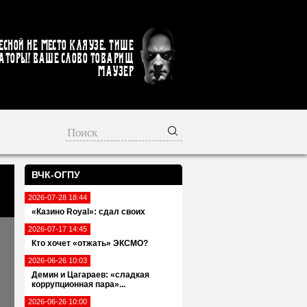
есной не место кляузе. Тише
аторы! Ваше слово товарищ
Маузер
ВЧК-ОГПУ
2026-07-28 18:44
«Казино Royal»: сдал своих
2026-07-17 14:45
Кто хочет «отжать» ЭКСМО?
2026-06-26 10:03
Демин и Цагараев: «сладкая
коррупционная пара»...
2026-06-26 10:00