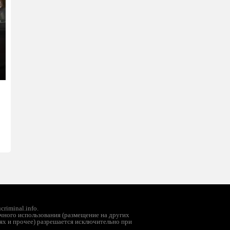
ter
llscreen
riminal.info.
чного использования (размещение на других
ях и прочее) разрешается исключительно при