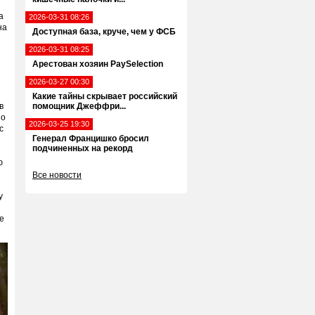
а
2026-03-31 08:26
на
Доступная база, круче, чем у ФСБ
2026-03-31 08:25
Арестован хозяин PaySelection
2026-03-27 00:30
Какие тайны скрывает российский
в
помощник Джеффри...
 о
2026-03-25 19:30
с
Генерал Францишко бросил
подчиненных на рекорд
ю
Все новости
у
е