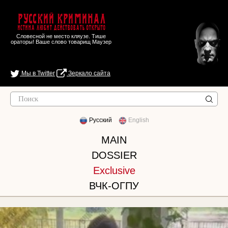
Русский Криминал
Истина любит действовать открыто
Словесной не место кляузе. Тише
ораторы! Ваше слово товарищ Маузер
Мы в Twitter
Зеркало сайта
Русский
English
MAIN
DOSSIER
Exclusive
ВЧК-ОГПУ