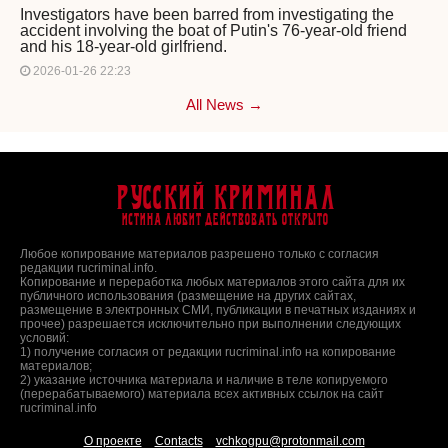
Investigators have been barred from investigating the
accident involving the boat of Putin's 76-year-old friend
and his 18-year-old girlfriend.
2026-01-26 22:23
All News →
Русский Криминал
Истина любит действовать открыто
Любое копирование материалов разрешено только с согласия
редакции rucriminal.info.
Копирование и переработка любых материалов этого сайта для их
публичного использования (размещение на других сайтах,
размещение в электронных СМИ, публикации в печатных изданиях и
прочее) разрешается исключительно при выполнении следующих
условий:
1) получение согласия от редакции rucriminal.info на копирование
материалов;
2) указание источника материала и наличие в теле копируемого
(перерабатываемого) материала всех активных ссылок на сайт
rucriminal.info
О проекте
Contacts
vchkogpu@protonmail.com