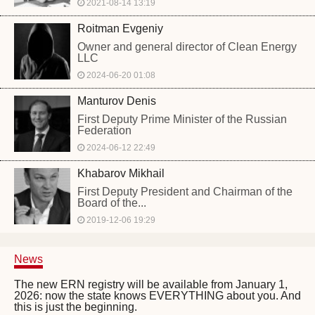
2021-08-14 13:19
Roitman Evgeniy
Owner and general director of Clean Energy
LLC
2024-06-20 01:08
Manturov Denis
First Deputy Prime Minister of the Russian
Federation
2024-06-12 22:49
Khabarov Mikhail
First Deputy President and Chairman of the
Board of the...
2019-12-06 19:29
News
The new ERN registry will be available from January 1,
2026: now the state knows EVERYTHING about you. And
this is just the beginning.