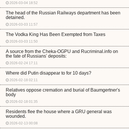
2026-03-04 18:52
The head of the Russian Railways department has been
detained.
2026-03-03 11:57
The Vodka King Has Been Exempted from Taxes
2026-03-03 11:50
A source from the Cheka-OGPU and Rucriminal.info on
the fate of Russians' deposits:
2026-02-24 17:11
Where did Putin disappear to for 10 days?
2026-02-18 02:11
Relatives oppose cremation and burial of Baumgertner's
body
2026-02-18 01:35
Residents flee the house where a GRU general was
wounded.
2026-02-13 00:08