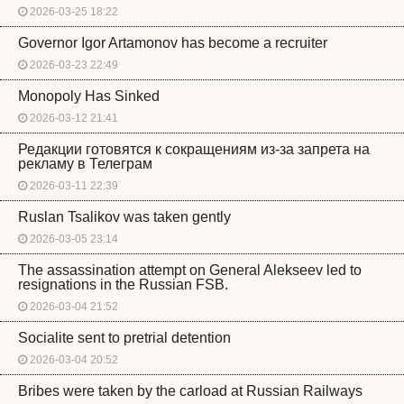
2026-03-25 18:22
Governor Igor Artamonov has become a recruiter
2026-03-23 22:49
Monopoly Has Sinked
2026-03-12 21:41
Редакции готовятся к сокращениям из-за запрета на
рекламу в Телеграм
2026-03-11 22:39
Ruslan Tsalikov was taken gently
2026-03-05 23:14
The assassination attempt on General Alekseev led to
resignations in the Russian FSB.
2026-03-04 21:52
Socialite sent to pretrial detention
2026-03-04 20:52
Bribes were taken by the carload at Russian Railways