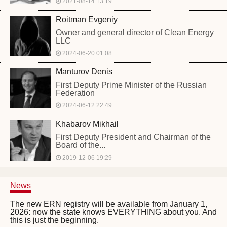
2021-08-14 13:19
Roitman Evgeniy
Owner and general director of Clean Energy
LLC
2024-06-20 01:08
Manturov Denis
First Deputy Prime Minister of the Russian
Federation
2024-06-12 22:49
Khabarov Mikhail
First Deputy President and Chairman of the
Board of the...
2019-12-06 19:29
News
The new ERN registry will be available from January 1,
2026: now the state knows EVERYTHING about you. And
this is just the beginning.