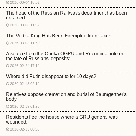
2026-03-04 18:52
The head of the Russian Railways department has been
detained.
2026-03-03 11:57
The Vodka King Has Been Exempted from Taxes
2026-03-03 11:50
A source from the Cheka-OGPU and Rucriminal.info on
the fate of Russians' deposits:
2026-02-24 17:11
Where did Putin disappear to for 10 days?
2026-02-18 02:11
Relatives oppose cremation and burial of Baumgertner's
body
2026-02-18 01:35
Residents flee the house where a GRU general was
wounded.
2026-02-13 00:08