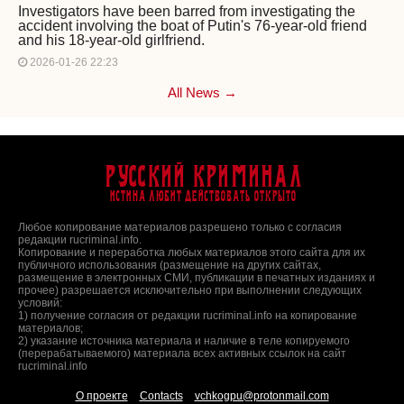
Investigators have been barred from investigating the
accident involving the boat of Putin's 76-year-old friend
and his 18-year-old girlfriend.
2026-01-26 22:23
All News →
Русский Криминал
Истина любит действовать открыто
Любое копирование материалов разрешено только с согласия
редакции rucriminal.info.
Копирование и переработка любых материалов этого сайта для их
публичного использования (размещение на других сайтах,
размещение в электронных СМИ, публикации в печатных изданиях и
прочее) разрешается исключительно при выполнении следующих
условий:
1) получение согласия от редакции rucriminal.info на копирование
материалов;
2) указание источника материала и наличие в теле копируемого
(перерабатываемого) материала всех активных ссылок на сайт
rucriminal.info
О проекте
Contacts
vchkogpu@protonmail.com