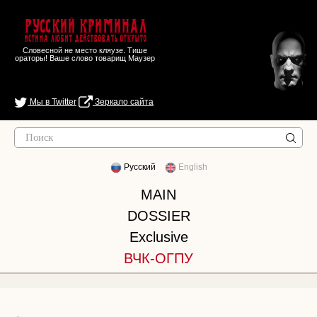
Русский Криминал
Истина любит действовать открыто
Словесной не место кляузе. Тише
ораторы! Ваше слово товарищ Маузер
Мы в Twitter
Зеркало сайта
Русский
English
MAIN
DOSSIER
Exclusive
ВЧК-ОГПУ