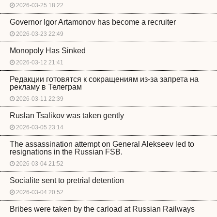
2026-03-25 18:22
Governor Igor Artamonov has become a recruiter
2026-03-23 22:49
Monopoly Has Sinked
2026-03-12 21:41
Редакции готовятся к сокращениям из-за запрета на
рекламу в Телеграм
2026-03-11 22:39
Ruslan Tsalikov was taken gently
2026-03-05 23:14
The assassination attempt on General Alekseev led to
resignations in the Russian FSB.
2026-03-04 21:52
Socialite sent to pretrial detention
2026-03-04 20:52
Bribes were taken by the carload at Russian Railways