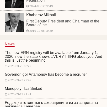
Federation
2024-06-12 22:49
Khabarov Mikhail
First Deputy President and Chairman of the
Board of the...
2019-12-06 19:29
News
The new ERN registry will be available from January 1,
2026: now the state knows EVERYTHING about you. And
this is just the beginning.
2026-03-25 18:22
Governor Igor Artamonov has become a recruiter
2026-03-23 22:49
Monopoly Has Sinked
2026-03-12 21:41
Редакции готовятся к сокращениям из-за запрета на
рекламу в Телеграм