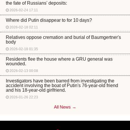
the fate of Russians' deposits:
2026-02-24 17:11
Where did Putin disappear to for 10 days?
2026-02-18 02:11
Relatives oppose cremation and burial of Baumgertner's
body
2026-02-18 01:35
Residents flee the house where a GRU general was
wounded.
2026-02-13 00:08
Investigators have been barred from investigating the
accident involving the boat of Putin's 76-year-old friend
and his 18-year-old girlfriend.
2026-01-26 22:23
All News →