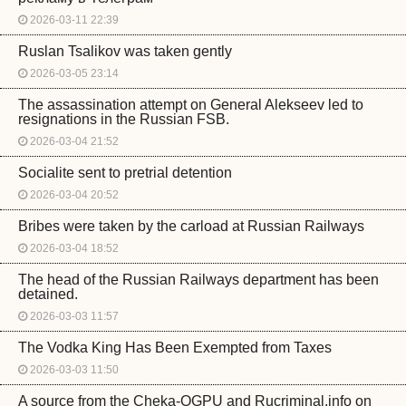
2026-03-11 22:39
Ruslan Tsalikov was taken gently
2026-03-05 23:14
The assassination attempt on General Alekseev led to
resignations in the Russian FSB.
2026-03-04 21:52
Socialite sent to pretrial detention
2026-03-04 20:52
Bribes were taken by the carload at Russian Railways
2026-03-04 18:52
The head of the Russian Railways department has been
detained.
2026-03-03 11:57
The Vodka King Has Been Exempted from Taxes
2026-03-03 11:50
A source from the Cheka-OGPU and Rucriminal.info on