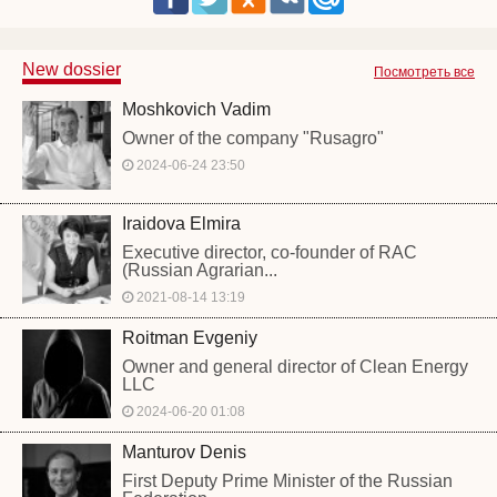
New dossier
Посмотреть все
Moshkovich Vadim
Owner of the company "Rusagro"
2024-06-24 23:50
Iraidova Elmira
Executive director, co-founder of RAC
(Russian Agrarian...
2021-08-14 13:19
Roitman Evgeniy
Owner and general director of Clean Energy
LLC
2024-06-20 01:08
Manturov Denis
First Deputy Prime Minister of the Russian