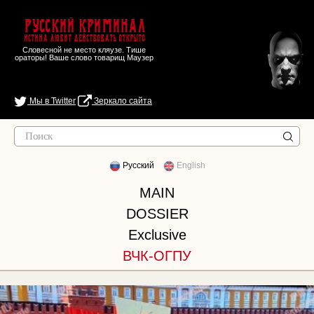
Русский Криминал
Истина любит действовать открыто
Словесной не место кляузе. Тише
ораторы! Ваше слово товарищ Маузер
Мы в Twitter
Зеркало сайта
Русский
English
MAIN
DOSSIER
Exclusive
ВЧК-ОГПУ