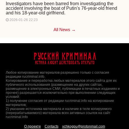
Investigators have been barred from investigating the
accident involving the boat of Putin's 76-year-old friend
and his 18-year-old girlfriend.
2026-01-26 22:23
All News →
Русский Криминал
Истина любит действовать открыто
Любое копирование материалов разрешено только с согласия
редакции rucriminal.info.
Копирование и переработка любых материалов этого сайта для их
публичного использования (размещение на других сайтах,
размещение в электронных СМИ, публикации в печатных изданиях и
прочее) разрешается исключительно при выполнении следующих
условий:
1) получение согласия от редакции rucriminal.info на копирование
материалов;
2) указание источника материала и наличие в теле копируемого
(перерабатываемого) материала всех активных ссылок на сайт
rucriminal.info
О проекте
Contacts
vchkogpu@protonmail.com