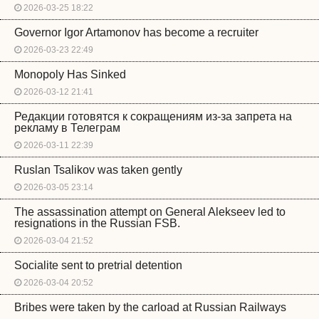
2026-03-25 18:22
Governor Igor Artamonov has become a recruiter
2026-03-23 22:49
Monopoly Has Sinked
2026-03-12 21:41
Редакции готовятся к сокращениям из-за запрета на
рекламу в Телеграм
2026-03-11 22:39
Ruslan Tsalikov was taken gently
2026-03-05 23:14
The assassination attempt on General Alekseev led to
resignations in the Russian FSB.
2026-03-04 21:52
Socialite sent to pretrial detention
2026-03-04 20:52
Bribes were taken by the carload at Russian Railways