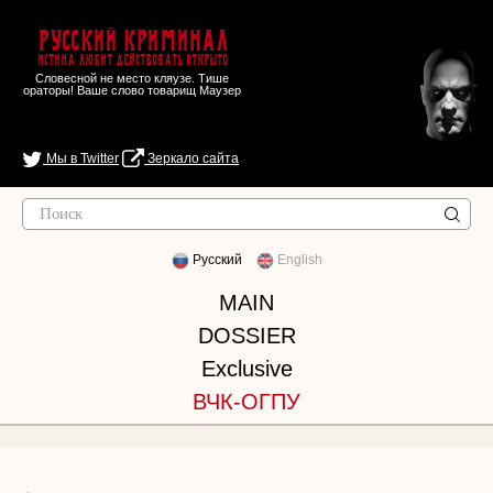
Русский Криминал
Истина любит действовать открыто
Словесной не место кляузе. Тише
ораторы! Ваше слово товарищ Маузер
Мы в Twitter
Зеркало сайта
Русский
English
MAIN
DOSSIER
Exclusive
ВЧК-ОГПУ