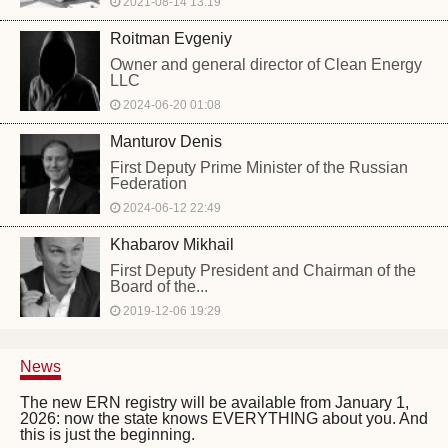
2021-08-14 13:19
Roitman Evgeniy
Owner and general director of Clean Energy
LLC
2024-06-20 01:08
Manturov Denis
First Deputy Prime Minister of the Russian
Federation
2024-06-12 22:49
Khabarov Mikhail
First Deputy President and Chairman of the
Board of the...
2019-12-06 19:29
News
The new ERN registry will be available from January 1,
2026: now the state knows EVERYTHING about you. And
this is just the beginning.