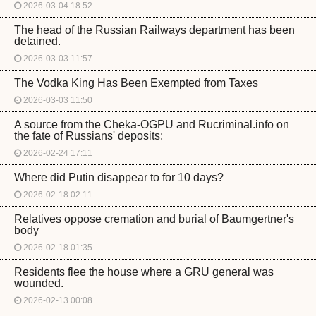
2026-03-04 18:52
The head of the Russian Railways department has been
detained.
2026-03-03 11:57
The Vodka King Has Been Exempted from Taxes
2026-03-03 11:50
A source from the Cheka-OGPU and Rucriminal.info on
the fate of Russians' deposits:
2026-02-24 17:11
Where did Putin disappear to for 10 days?
2026-02-18 02:11
Relatives oppose cremation and burial of Baumgertner's
body
2026-02-18 01:35
Residents flee the house where a GRU general was
wounded.
2026-02-13 00:08