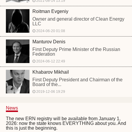
2021-08-14 13:19
Roitman Evgeniy
Owner and general director of Clean Energy
LLC
2024-06-20 01:08
Manturov Denis
First Deputy Prime Minister of the Russian
Federation
2024-06-12 22:49
Khabarov Mikhail
First Deputy President and Chairman of the
Board of the...
2019-12-06 19:29
News
The new ERN registry will be available from January 1,
2026: now the state knows EVERYTHING about you. And
this is just the beginning.