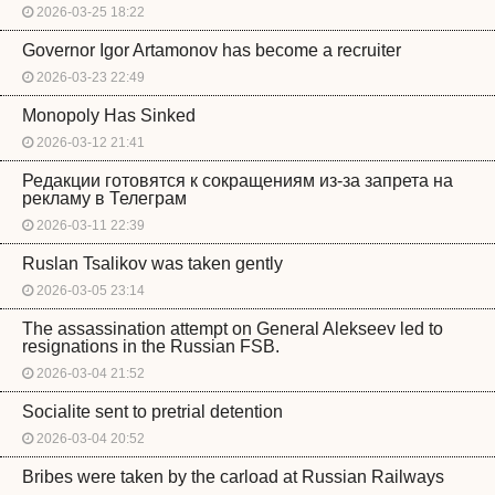
2026-03-25 18:22
Governor Igor Artamonov has become a recruiter
2026-03-23 22:49
Monopoly Has Sinked
2026-03-12 21:41
Редакции готовятся к сокращениям из-за запрета на
рекламу в Телеграм
2026-03-11 22:39
Ruslan Tsalikov was taken gently
2026-03-05 23:14
The assassination attempt on General Alekseev led to
resignations in the Russian FSB.
2026-03-04 21:52
Socialite sent to pretrial detention
2026-03-04 20:52
Bribes were taken by the carload at Russian Railways