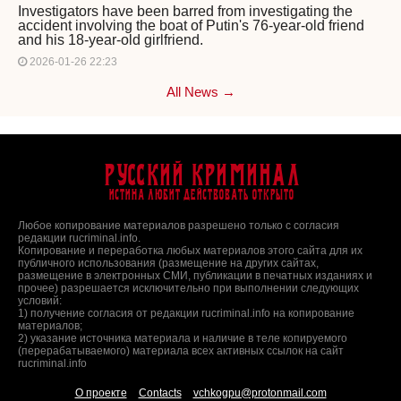
Investigators have been barred from investigating the
accident involving the boat of Putin's 76-year-old friend
and his 18-year-old girlfriend.
2026-01-26 22:23
All News →
Русский Криминал
Истина любит действовать открыто
Любое копирование материалов разрешено только с согласия
редакции rucriminal.info.
Копирование и переработка любых материалов этого сайта для их
публичного использования (размещение на других сайтах,
размещение в электронных СМИ, публикации в печатных изданиях и
прочее) разрешается исключительно при выполнении следующих
условий:
1) получение согласия от редакции rucriminal.info на копирование
материалов;
2) указание источника материала и наличие в теле копируемого
(перерабатываемого) материала всех активных ссылок на сайт
rucriminal.info
О проекте
Contacts
vchkogpu@protonmail.com