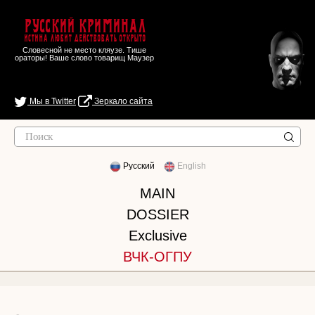
Русский Криминал
Истина любит действовать открыто
Словесной не место кляузе. Тише
ораторы! Ваше слово товарищ Маузер
Мы в Twitter
Зеркало сайта
Русский
English
MAIN
DOSSIER
Exclusive
ВЧК-ОГПУ