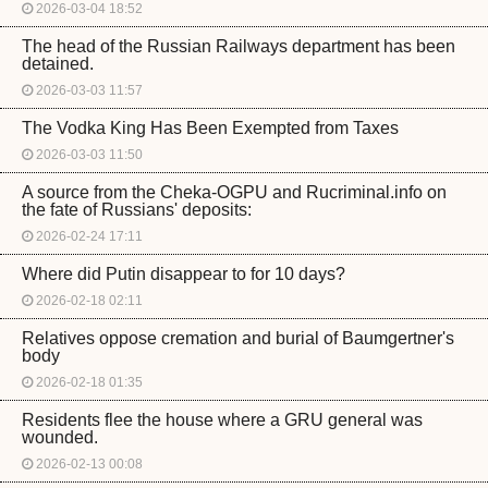
2026-03-04 18:52
The head of the Russian Railways department has been
detained.
2026-03-03 11:57
The Vodka King Has Been Exempted from Taxes
2026-03-03 11:50
A source from the Cheka-OGPU and Rucriminal.info on
the fate of Russians' deposits:
2026-02-24 17:11
Where did Putin disappear to for 10 days?
2026-02-18 02:11
Relatives oppose cremation and burial of Baumgertner's
body
2026-02-18 01:35
Residents flee the house where a GRU general was
wounded.
2026-02-13 00:08