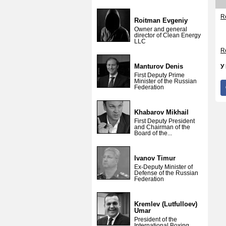
Re
Roitman Evgeniy
Owner and general
director of Clean Energy
LLC
Re
Manturov Denis
У
First Deputy Prime
Minister of the Russian
Federation
Khabarov Mikhail
First Deputy President
and Chairman of the
Board of the...
Ivanov Timur
Ex-Deputy Minister of
Defense of the Russian
Federation
Kremlev (Lutfulloev)
Umar
President of the
International Boxing