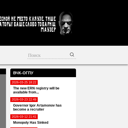
есной не место кляузе. Тише
аторы! Ваше слово товарищ
Маузер
ВЧК-ОГПУ
2026-03-25 18:22
The new ERN registry will be
available from...
2026-03-23 22:49
Governor Igor Artamonov has
become a recruiter
2026-03-12 21:41
Monopoly Has Sinked