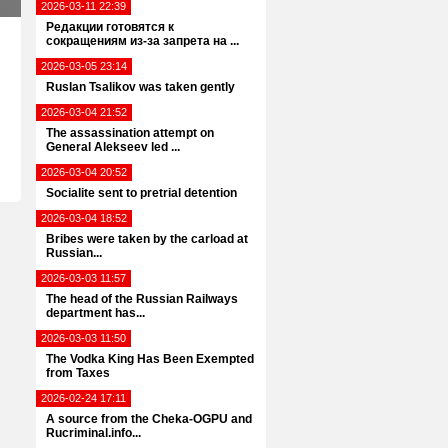
2026-03-11 22:39
Редакции готовятся к
сокращениям из-за запрета на ...
2026-03-05 23:14
Ruslan Tsalikov was taken gently
2026-03-04 21:52
The assassination attempt on
General Alekseev led ...
2026-03-04 20:52
Socialite sent to pretrial detention
2026-03-04 18:52
Bribes were taken by the carload at
Russian...
2026-03-03 11:57
The head of the Russian Railways
department has...
2026-03-03 11:50
The Vodka King Has Been Exempted
from Taxes
2026-02-24 17:11
A source from the Cheka-OGPU and
Rucriminal.info...