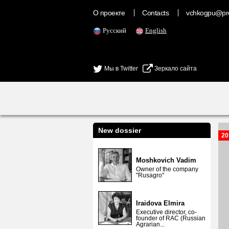
О проекте
Contacts
vchkogpu@pr
Русский
English
Мы в Twitter
Зеркало сайта
New dossier
20
Moshkovich Vadim
Owner of the company
"Rusagro"
Iraidova Elmira
Executive director, co-
founder of RAC (Russian
Agrarian...