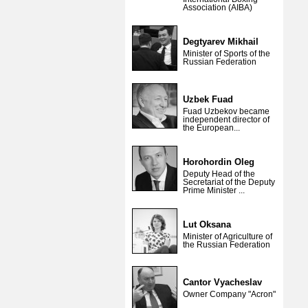
Association (AIBA)
Degtyarev Mikhail
Minister of Sports of the
Russian Federation
Uzbek Fuad
Fuad Uzbekov became
independent director of
the European...
Horohordin Oleg
Deputy Head of the
Secretariat of the Deputy
Prime Minister ...
Lut Oksana
Minister of Agriculture of
the Russian Federation
Cantor Vyacheslav
Owner Company "Acron"