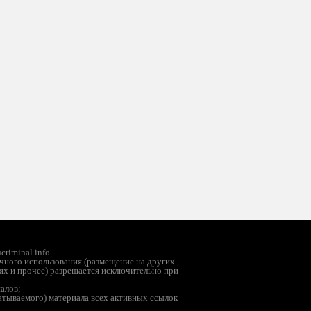
riminal.info.
чного использования (размещение на других
ях и прочее) разрешается исключительно при
иалов;
батываемого) материала всех активных ссылок