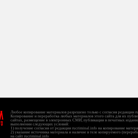
л
Любое копирование материалов разрешено только с согласия редакции ruc
Копирование и переработка любых материалов этого сайта для их публи
сайтах, размещение в электронных СМИ, публикации в печатных издани
ТО
выполнении следующих условий:
1) получение согласия от редакции rucriminal.info на копирование матер
2) указание источника материала и наличие в теле копируемого (перера
на сайт rucriminal.info