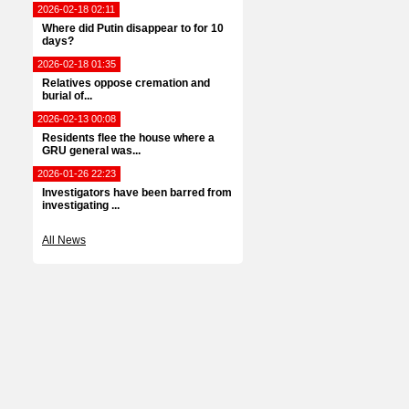
2026-02-18 02:11
Where did Putin disappear to for 10
days?
2026-02-18 01:35
Relatives oppose cremation and
burial of...
2026-02-13 00:08
Residents flee the house where a
GRU general was...
2026-01-26 22:23
Investigators have been barred from
investigating ...
All News