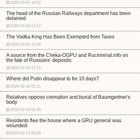
2026-03-04 18:52
The head of the Russian Railways department has been
detained.
2026-03-03 11:57
The Vodka King Has Been Exempted from Taxes
2026-03-03 11:50
A source from the Cheka-OGPU and Rucriminal.info on
the fate of Russians' deposits:
2026-02-24 17:11
Where did Putin disappear to for 10 days?
2026-02-18 02:11
Relatives oppose cremation and burial of Baumgertner's
body
2026-02-18 01:35
Residents flee the house where a GRU general was
wounded.
2026-02-13 00:08