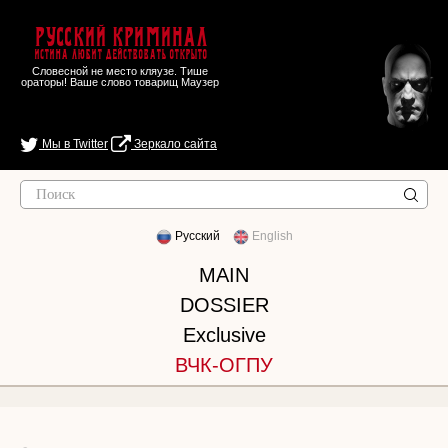
Русский Криминал
Истина любит действовать открыто
Словесной не место кляузе. Тише
ораторы! Ваше слово товарищ Маузер
Мы в Twitter
Зеркало сайта
Русский
English
MAIN
DOSSIER
Exclusive
ВЧК-ОГПУ