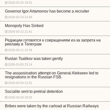
2026-03-25 18:22
Governor Igor Artamonov has become a recruiter
2026-03-23 22:49
Monopoly Has Sinked
2026-03-12 21:41
Редакции готовятся к сокращениям из-за запрета на
рекламу в Телеграм
2026-03-11 22:39
Ruslan Tsalikov was taken gently
2026-03-05 23:14
The assassination attempt on General Alekseev led to
resignations in the Russian FSB.
2026-03-04 21:52
Socialite sent to pretrial detention
2026-03-04 20:52
Bribes were taken by the carload at Russian Railways