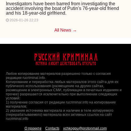
Investigators have been barred from investigating the
accident involving the boat of Putin's 76-year-old friend
and his 18-year-old girlfriend.
2026-01-26 22:23
All News →
Русский Криминал
Истина любит действовать открыто
Любое копирование материалов разрешено только с согласия
редакции rucriminal.info.
Копирование и переработка любых материалов этого сайта для их
публичного использования (размещение на других сайтах,
размещение в электронных СМИ, публикации в печатных изданиях и
прочее) разрешается исключительно при выполнении следующих
условий:
1) получение согласия от редакции rucriminal.info на копирование
материалов;
2) указание источника материала и наличие в теле копируемого
(перерабатываемого) материала всех активных ссылок на сайт
rucriminal.info
О проекте
Contacts
vchkogpu@protonmail.com