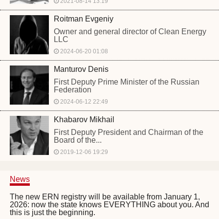
2021-08-14 13:19
Roitman Evgeniy
Owner and general director of Clean Energy
LLC
2024-06-20 01:08
Manturov Denis
First Deputy Prime Minister of the Russian
Federation
2024-06-12 22:49
Khabarov Mikhail
First Deputy President and Chairman of the
Board of the...
2019-12-06 19:29
News
The new ERN registry will be available from January 1,
2026: now the state knows EVERYTHING about you. And
this is just the beginning.