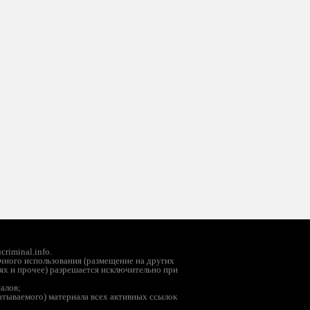
riminal.info.
чного использования (размещение на других
ях и прочее) разрешается исключительно при
иалов;
батываемого) материала всех активных ссылок