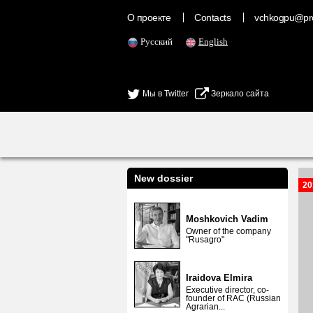
О проекте
Contacts
vchkogpu@pr
Русский
English
Мы в Twitter
Зеркало сайта
New dossier
20
Moshkovich Vadim
Owner of the company
"Rusagro"
Iraidova Elmira
Executive director, co-
founder of RAC (Russian
Agrarian...