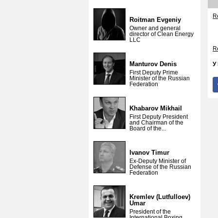
Re
Roitman Evgeniy
Owner and general
director of Clean Energy
LLC
Re
Manturov Denis
У
First Deputy Prime
Minister of the Russian
Federation
Khabarov Mikhail
First Deputy President
and Chairman of the
Board of the...
Ivanov Timur
Ex-Deputy Minister of
Defense of the Russian
Federation
Kremlev (Lutfulloev)
Umar
President of the
International Boxing