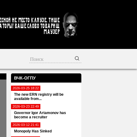
есной не место кляузе. Тише
аторы! Ваше слово товарищ
Маузер
ВЧК-ОГПУ
2026-03-25 18:22
The new ERN registry will be
available from...
2026-03-23 22:49
Governor Igor Artamonov has
become a recruiter
2026-03-12 21:41
Monopoly Has Sinked