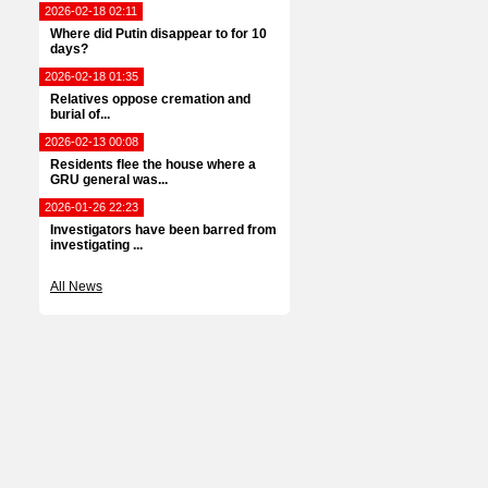
2026-02-18 02:11
Where did Putin disappear to for 10
days?
2026-02-18 01:35
Relatives oppose cremation and
burial of...
2026-02-13 00:08
Residents flee the house where a
GRU general was...
2026-01-26 22:23
Investigators have been barred from
investigating ...
All News