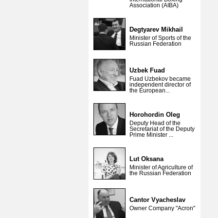
Association (AIBA)
Degtyarev Mikhail
Minister of Sports of the
Russian Federation
Uzbek Fuad
Fuad Uzbekov became
independent director of
the European...
Horohordin Oleg
Deputy Head of the
Secretariat of the Deputy
Prime Minister ...
Lut Oksana
Minister of Agriculture of
the Russian Federation
Cantor Vyacheslav
Owner Company "Acron"