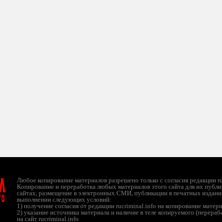
л
Любое копирование материалов разрешено только с согласия редакции ruc
Копирование и переработка любых материалов этого сайта для их публи
сайтах, размещение в электронных СМИ, публикации в печатных издани
ТО
выполнении следующих условий:
1) получение согласия от редакции rucriminal.info на копирование матер
2) указание источника материала и наличие в теле копируемого (перера
на сайт rucriminal.info