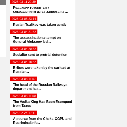
2026-03-11 22:39
Редакции готовятся к
сокращениям из-за запрета на ...
2026-03-05 23:14
Ruslan Tsalikov was taken gently
2026-03-04 21:52
The assassination attempt on
General Alekseev led ...
2026-03-04 20:52
Socialite sent to pretrial detention
2026-03-04 18:52
Bribes were taken by the carload at
Russian...
2026-03-03 11:57
The head of the Russian Railways
department has...
2026-03-03 11:50
The Vodka King Has Been Exempted
from Taxes
2026-02-24 17:11
A source from the Cheka-OGPU and
Rucriminal.info...