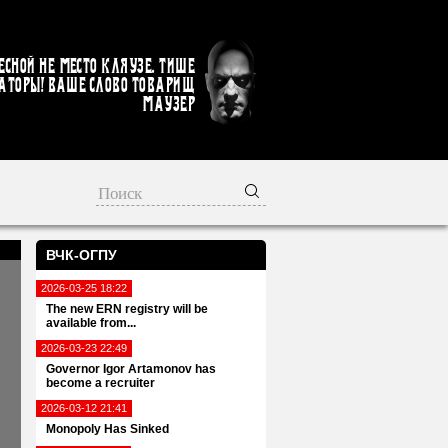
есной не место кляузе. Тише
аторы! Ваше слово товарищ
Маузер
ВЧК-ОГПУ
2026-03-25 18:22
The new ERN registry will be
available from...
2026-03-23 22:49
Governor Igor Artamonov has
become a recruiter
2026-03-12 21:41
Monopoly Has Sinked