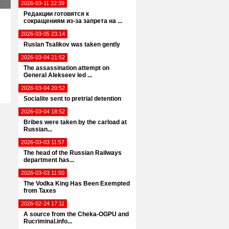
2026-03-11 22:39
Редакции готовятся к
сокращениям из-за запрета на ...
2026-03-05 23:14
Ruslan Tsalikov was taken gently
2026-03-04 21:52
The assassination attempt on
General Alekseev led ...
2026-03-04 20:52
Socialite sent to pretrial detention
2026-03-04 18:52
Bribes were taken by the carload at
Russian...
2026-03-03 11:57
The head of the Russian Railways
department has...
2026-03-03 11:50
The Vodka King Has Been Exempted
from Taxes
2026-02-24 17:11
A source from the Cheka-OGPU and
Rucriminal.info...