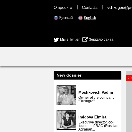
О проекте
Contacts
vchkogpu@pr
Русский
English
Мы в Twitter
Зеркало сайта
New dossier
20
Moshkovich Vadim
Owner of the company
"Rusagro"
Iraidova Elmira
Executive director, co-
founder of RAC (Russian
Agrarian...