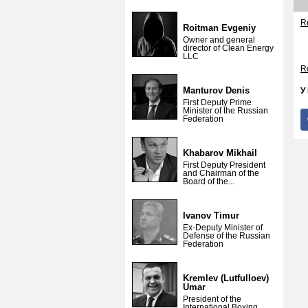
Re
Roitman Evgeniy
Owner and general
director of Clean Energy
LLC
Re
Manturov Denis
У
First Deputy Prime
Minister of the Russian
Federation
Khabarov Mikhail
First Deputy President
and Chairman of the
Board of the...
Ivanov Timur
Ex-Deputy Minister of
Defense of the Russian
Federation
Kremlev (Lutfulloev)
Umar
President of the
International Boxing