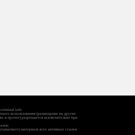
riminal.info.
чного использования (размещение на других
ях и прочее) разрешается исключительно при
иалов;
батываемого) материала всех активных ссылок