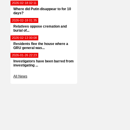
2026-02-18 02:11
Where did Putin disappear to for 10
days?
2026-02-18 01:35
Relatives oppose cremation and
burial of...
2026-02-13 00:08
Residents flee the house where a
GRU general was...
2026-01-26 22:23
Investigators have been barred from
investigating ...
All News