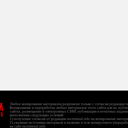
л
Любое копирование материалов разрешено только с согласия редакции ruc
Копирование и переработка любых материалов этого сайта для их публи
сайтах, размещение в электронных СМИ, публикации в печатных издани
ТО
выполнении следующих условий:
1) получение согласия от редакции rucriminal.info на копирование матер
2) указание источника материала и наличие в теле копируемого (перера
на сайт rucriminal.info