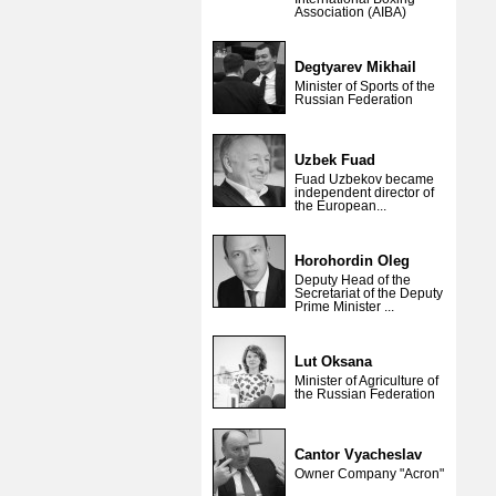
Association (AIBA)
Degtyarev Mikhail
Minister of Sports of the
Russian Federation
Uzbek Fuad
Fuad Uzbekov became
independent director of
the European...
Horohordin Oleg
Deputy Head of the
Secretariat of the Deputy
Prime Minister ...
Lut Oksana
Minister of Agriculture of
the Russian Federation
Cantor Vyacheslav
Owner Company "Acron"