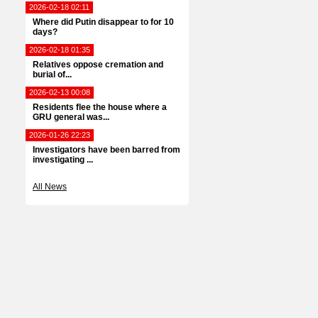
2026-02-18 02:11
Where did Putin disappear to for 10
days?
2026-02-18 01:35
Relatives oppose cremation and
burial of...
2026-02-13 00:08
Residents flee the house where a
GRU general was...
2026-01-26 22:23
Investigators have been barred from
investigating ...
All News