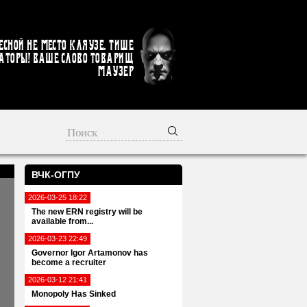
есной не место кляузе. Тише
аторы! Ваше слово товарищ
Маузер
ВЧК-ОГПУ
2026-03-25 18:22
The new ERN registry will be
available from...
2026-03-23 22:49
Governor Igor Artamonov has
become a recruiter
2026-03-12 21:41
Monopoly Has Sinked