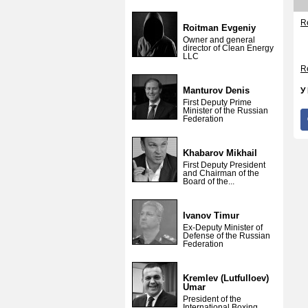
Re
Roitman Evgeniy
Owner and general
director of Clean Energy
LLC
Re
Manturov Denis
У
First Deputy Prime
Minister of the Russian
Federation
Khabarov Mikhail
First Deputy President
and Chairman of the
Board of the...
Ivanov Timur
Ex-Deputy Minister of
Defense of the Russian
Federation
Kremlev (Lutfulloev)
Umar
President of the
International Boxing