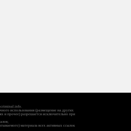
riminal.info.
чного использования (размещение на других
ях и прочее) разрешается исключительно при
иалов;
батываемого) материала всех активных ссылок