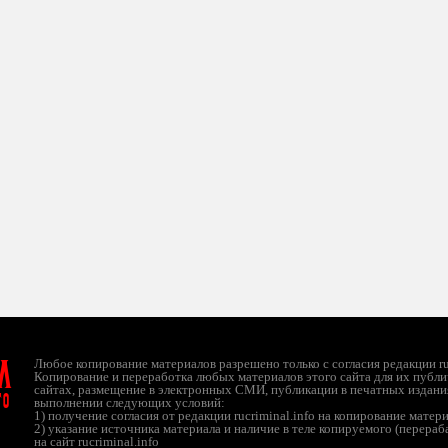
л
Любое копирование материалов разрешено только с согласия редакции ruc
Копирование и переработка любых материалов этого сайта для их публи
сайтах, размещение в электронных СМИ, публикации в печатных издани
ТО
выполнении следующих условий:
1) получение согласия от редакции rucriminal.info на копирование матер
2) указание источника материала и наличие в теле копируемого (перера
на сайт rucriminal.info