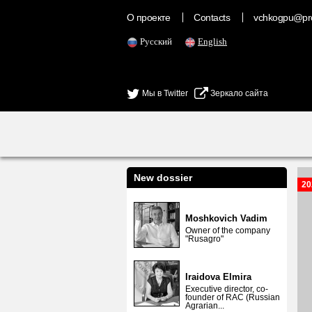
О проекте
Contacts
vchkogpu@pr
Русский
English
Мы в Twitter
Зеркало сайта
New dossier
20
Moshkovich Vadim
Owner of the company
"Rusagro"
Iraidova Elmira
Executive director, co-
founder of RAC (Russian
Agrarian...