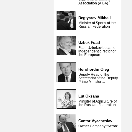
Association (AIBA)
Degtyarev Mikhail
Minister of Sports of the
Russian Federation
Uzbek Fuad
Fuad Uzbekov became
independent director of
the European...
Horohordin Oleg
Deputy Head of the
Secretariat of the Deputy
Prime Minister ...
Lut Oksana
Minister of Agriculture of
the Russian Federation
Cantor Vyacheslav
Owner Company "Acron"