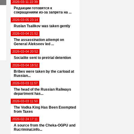
2026-03-11 22:39
Редакции готовятся к
сокращениям из-за запрета на ...
2026-03-05 23:14
Ruslan Tsalikov was taken gently
2026-03-04 21:52
The assassination attempt on
General Alekseev led ...
2026-03-04 20:52
Socialite sent to pretrial detention
2026-03-04 18:52
Bribes were taken by the carload at
Russian...
2026-03-03 11:57
The head of the Russian Railways
department has...
2026-03-03 11:50
The Vodka King Has Been Exempted
from Taxes
2026-02-24 17:11
A source from the Cheka-OGPU and
Rucriminal.info...