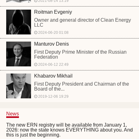
2021-08-14 13:19
Roitman Evgeniy
Owner and general director of Clean Energy
LLC
2024-06-20 01:08
Manturov Denis
First Deputy Prime Minister of the Russian
Federation
2024-06-12 22:49
Khabarov Mikhail
First Deputy President and Chairman of the
Board of the...
2019-12-06 19:29
News
The new ERN registry will be available from January 1,
2026: now the state knows EVERYTHING about you. And
this is just the beginning.