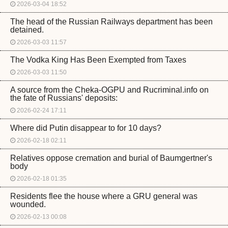
2026-03-04 18:52
The head of the Russian Railways department has been
detained.
2026-03-03 11:57
The Vodka King Has Been Exempted from Taxes
2026-03-03 11:50
A source from the Cheka-OGPU and Rucriminal.info on
the fate of Russians' deposits:
2026-02-24 17:11
Where did Putin disappear to for 10 days?
2026-02-18 02:11
Relatives oppose cremation and burial of Baumgertner's
body
2026-02-18 01:35
Residents flee the house where a GRU general was
wounded.
2026-02-13 00:08