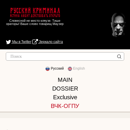
Русский Криминал
Истина любит действовать открыто
Словесной не место кляузе. Тише
ораторы! Ваше слово товарищ Маузер
Мы в Twitter
Зеркало сайта
Русский
English
MAIN
DOSSIER
Exclusive
ВЧК-ОГПУ