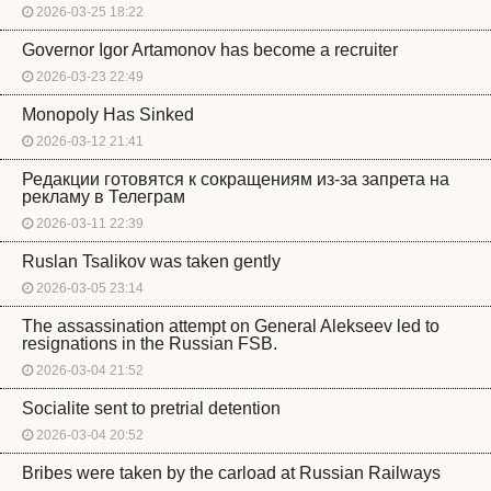
2026-03-25 18:22
Governor Igor Artamonov has become a recruiter
2026-03-23 22:49
Monopoly Has Sinked
2026-03-12 21:41
Редакции готовятся к сокращениям из-за запрета на
рекламу в Телеграм
2026-03-11 22:39
Ruslan Tsalikov was taken gently
2026-03-05 23:14
The assassination attempt on General Alekseev led to
resignations in the Russian FSB.
2026-03-04 21:52
Socialite sent to pretrial detention
2026-03-04 20:52
Bribes were taken by the carload at Russian Railways