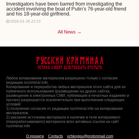
Investigators have been barred from investigating the
accident involving the boat of Putin's 76-year-old friend
and his 18-year-old girlfriend.
2026-01-26 22:23
All News →
Русский Криминал
Истина любит действовать открыто
Любое копирование материалов разрешено только с согласия
редакции rucriminal.info.
Копирование и переработка любых материалов этого сайта для их
публичного использования (размещение на других сайтах,
размещение в электронных СМИ, публикации в печатных изданиях и
прочее) разрешается исключительно при выполнении следующих
условий:
1) получение согласия от редакции rucriminal.info на копирование
материалов;
2) указание источника материала и наличие в теле копируемого
(перерабатываемого) материала всех активных ссылок на сайт
rucriminal.info
О проекте
Contacts
vchkogpu@protonmail.com