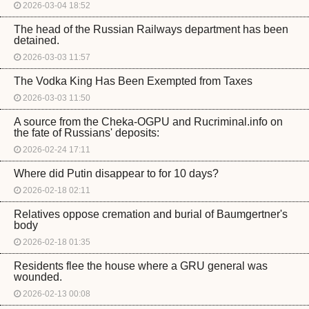
2026-03-04 18:52
The head of the Russian Railways department has been
detained.
2026-03-03 11:57
The Vodka King Has Been Exempted from Taxes
2026-03-03 11:50
A source from the Cheka-OGPU and Rucriminal.info on
the fate of Russians' deposits:
2026-02-24 17:11
Where did Putin disappear to for 10 days?
2026-02-18 02:11
Relatives oppose cremation and burial of Baumgertner's
body
2026-02-18 01:35
Residents flee the house where a GRU general was
wounded.
2026-02-13 00:08