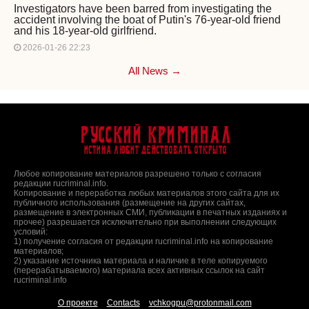
Investigators have been barred from investigating the
accident involving the boat of Putin's 76-year-old friend
and his 18-year-old girlfriend.
2026-01-26 22:23
All News →
Русский Криминал
Истина любит действовать открыто
Любое копирование материалов разрешено только с согласия
редакции rucriminal.info.
Копирование и переработка любых материалов этого сайта для их
публичного использования (размещение на других сайтах,
размещение в электронных СМИ, публикации в печатных изданиях и
прочее) разрешается исключительно при выполнении следующих
условий:
1) получение согласия от редакции rucriminal.info на копирование
материалов;
2) указание источника материала и наличие в теле копируемого
(перерабатываемого) материала всех активных ссылок на сайт
rucriminal.info
О проекте
Contacts
vchkogpu@protonmail.com