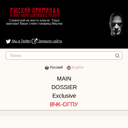
Русский Криминал
Истина любит действовать открыто
Словесной не место кляузе. Тише
ораторы! Ваше слово товарищ Маузер
Мы в Twitter
Зеркало сайта
Русский
English
MAIN
DOSSIER
Exclusive
ВЧК-ОГПУ