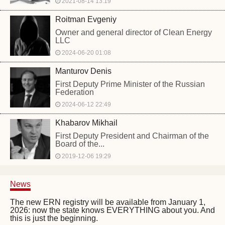
2021-08-14 13:19
Roitman Evgeniy
Owner and general director of Clean Energy
LLC
2024-06-20 01:08
Manturov Denis
First Deputy Prime Minister of the Russian
Federation
2024-06-12 22:49
Khabarov Mikhail
First Deputy President and Chairman of the
Board of the...
2019-12-06 19:29
News
The new ERN registry will be available from January 1,
2026: now the state knows EVERYTHING about you. And
this is just the beginning.