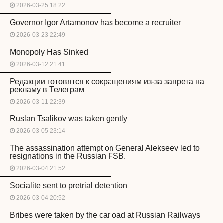
2026-03-25 18:22
Governor Igor Artamonov has become a recruiter
2026-03-23 22:49
Monopoly Has Sinked
2026-03-12 21:41
Редакции готовятся к сокращениям из-за запрета на
рекламу в Телеграм
2026-03-11 22:39
Ruslan Tsalikov was taken gently
2026-03-05 23:14
The assassination attempt on General Alekseev led to
resignations in the Russian FSB.
2026-03-04 21:52
Socialite sent to pretrial detention
2026-03-04 20:52
Bribes were taken by the carload at Russian Railways