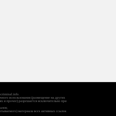
riminal.info.
чного использования (размещение на других
ях и прочее) разрешается исключительно при
иалов;
батываемого) материала всех активных ссылок