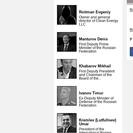
Re
Roitman Evgeniy
Owner and general
director of Clean Energy
LLC
Re
Manturov Denis
У
First Deputy Prime
Minister of the Russian
Federation
Khabarov Mikhail
First Deputy President
and Chairman of the
Board of the...
Ivanov Timur
Ex-Deputy Minister of
Defense of the Russian
Federation
Kremlev (Lutfulloev)
Umar
President of the
International Boxing