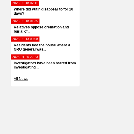
2026-02-18 02:11
Where did Putin disappear to for 10
days?
2026-02-18 01:35
Relatives oppose cremation and
burial of...
2026-02-13 00:08
Residents flee the house where a
GRU general was...
2026-01-26 22:23
Investigators have been barred from
investigating ...
All News