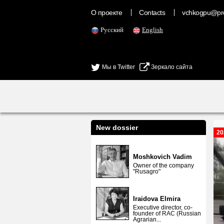
О проекте
Contacts
vchkogpu@pr
Русский
English
Мы в Twitter
Зеркало сайта
New dossier
20
Moshkovich Vadim
Owner of the company
"Rusagro"
Iraidova Elmira
Executive director, co-
founder of RAC (Russian
Agrarian...