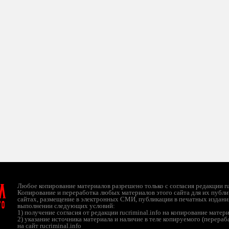
л
Любое копирование материалов разрешено только с согласия редакции ruc
Копирование и переработка любых материалов этого сайта для их публи
сайтах, размещение в электронных СМИ, публикации в печатных издани
ТО
выполнении следующих условий:
1) получение согласия от редакции rucriminal.info на копирование матер
2) указание источника материала и наличие в теле копируемого (перера
на сайт rucriminal.info