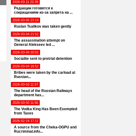
2026-03-11 22:39
Редакции готовятся к
сокращениям из-за запрета на ...
2026-03-05 23:14
Ruslan Tsalikov was taken gently
2026-03-04 21:52
The assassination attempt on
General Alekseev led ...
2026-03-04 20:52
Socialite sent to pretrial detention
2026-03-04 18:52
Bribes were taken by the carload at
Russian...
2026-03-03 11:57
The head of the Russian Railways
department has...
2026-03-03 11:50
The Vodka King Has Been Exempted
from Taxes
2026-02-24 17:11
A source from the Cheka-OGPU and
Rucriminal.info...