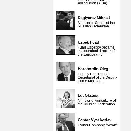
Association (AIBA)
Degtyarev Mikhail
Minister of Sports of the
Russian Federation
Uzbek Fuad
Fuad Uzbekov became
independent director of
the European...
Horohordin Oleg
Deputy Head of the
Secretariat of the Deputy
Prime Minister ...
Lut Oksana
Minister of Agriculture of
the Russian Federation
Cantor Vyacheslav
Owner Company "Acron"