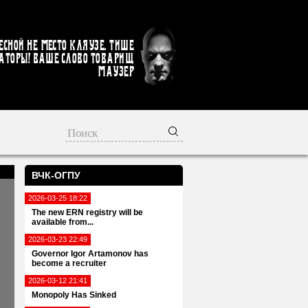
есной не место кляузе. Тише
аторы! Ваше слово товарищ
Маузер
ВЧК-ОГПУ
2026-03-25 18:22
The new ERN registry will be
available from...
2026-03-23 22:49
Governor Igor Artamonov has
become a recruiter
2026-03-12 21:41
Monopoly Has Sinked