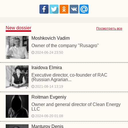
New dossier
Посмотреть все
Moshkovich Vadim
Owner of the company "Rusagro"
2024-06-24 23:50
Iraidova Elmira
Executive director, co-founder of RAC
(Russian Agrarian...
2021-08-14 13:19
Roitman Evgeniy
Owner and general director of Clean Energy
LLC
2024-06-20 01:08
Manturov Denis