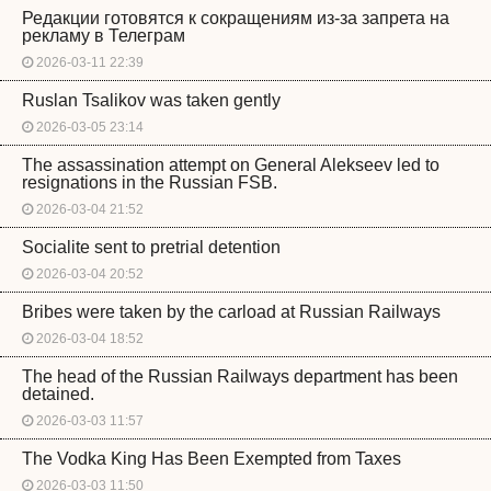
Редакции готовятся к сокращениям из-за запрета на
рекламу в Телеграм
2026-03-11 22:39
Ruslan Tsalikov was taken gently
2026-03-05 23:14
The assassination attempt on General Alekseev led to
resignations in the Russian FSB.
2026-03-04 21:52
Socialite sent to pretrial detention
2026-03-04 20:52
Bribes were taken by the carload at Russian Railways
2026-03-04 18:52
The head of the Russian Railways department has been
detained.
2026-03-03 11:57
The Vodka King Has Been Exempted from Taxes
2026-03-03 11:50