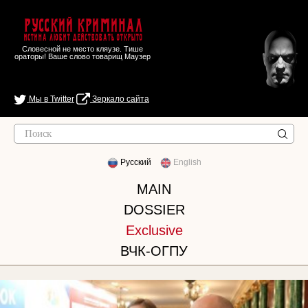
Русский Криминал
Истина любит действовать открыто
Словесной не место кляузе. Тише
ораторы! Ваше слово товарищ Маузер
Мы в Twitter
Зеркало сайта
Русский
English
MAIN
DOSSIER
Exclusive
ВЧК-ОГПУ