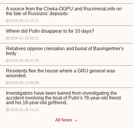
A source from the Cheka-OGPU and Rucriminal.info on
the fate of Russians' deposits:
2026-02-24 17:11
Where did Putin disappear to for 10 days?
2026-02-18 02:11
Relatives oppose cremation and burial of Baumgertner's
body
2026-02-18 01:35
Residents flee the house where a GRU general was
wounded.
2026-02-13 00:08
Investigators have been barred from investigating the
accident involving the boat of Putin's 76-year-old friend
and his 18-year-old girlfriend.
2026-01-26 22:23
All News →