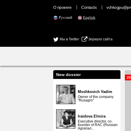
О проекте
Contacts
vchkogpu@pr
Русский
English
Мы в Twitter
Зеркало сайта
New dossier
20
Moshkovich Vadim
Owner of the company
"Rusagro"
Iraidova Elmira
Executive director, co-
founder of RAC (Russian
Agrarian...