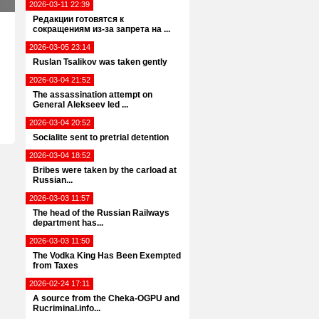
2026-03-11 22:39
Редакции готовятся к
сокращениям из-за запрета на ...
2026-03-05 23:14
Ruslan Tsalikov was taken gently
2026-03-04 21:52
The assassination attempt on
General Alekseev led ...
2026-03-04 20:52
Socialite sent to pretrial detention
2026-03-04 18:52
Bribes were taken by the carload at
Russian...
2026-03-03 11:57
The head of the Russian Railways
department has...
2026-03-03 11:50
The Vodka King Has Been Exempted
from Taxes
2026-02-24 17:11
A source from the Cheka-OGPU and
Rucriminal.info...