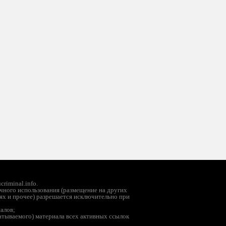
riminal.info.
чного использования (размещение на других
ях и прочее) разрешается исключительно при
иалов;
батываемого) материала всех активных ссылок