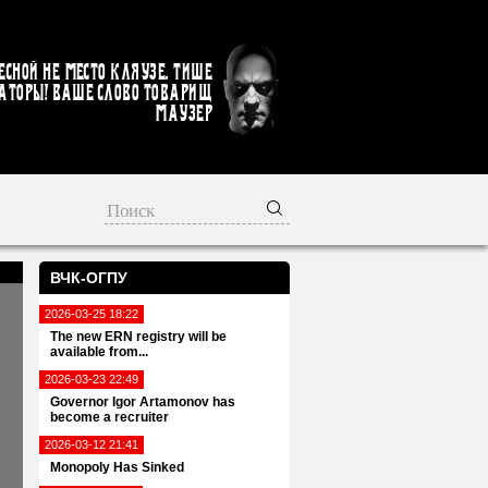
есной не место кляузе. Тише
аторы! Ваше слово товарищ
Маузер
ВЧК-ОГПУ
2026-03-25 18:22
The new ERN registry will be
available from...
2026-03-23 22:49
Governor Igor Artamonov has
become a recruiter
2026-03-12 21:41
Monopoly Has Sinked