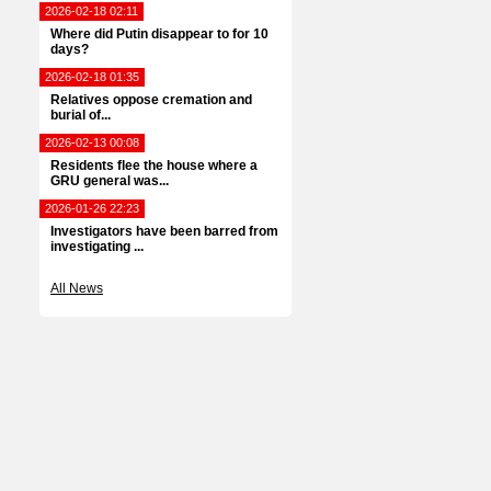
2026-02-18 02:11
Where did Putin disappear to for 10
days?
2026-02-18 01:35
Relatives oppose cremation and
burial of...
2026-02-13 00:08
Residents flee the house where a
GRU general was...
2026-01-26 22:23
Investigators have been barred from
investigating ...
All News