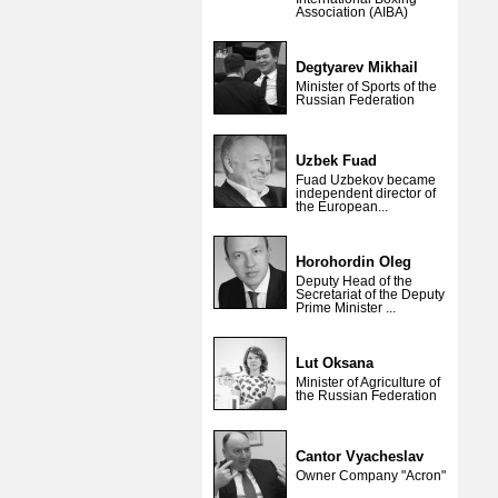
Association (AIBA)
Degtyarev Mikhail
Minister of Sports of the
Russian Federation
Uzbek Fuad
Fuad Uzbekov became
independent director of
the European...
Horohordin Oleg
Deputy Head of the
Secretariat of the Deputy
Prime Minister ...
Lut Oksana
Minister of Agriculture of
the Russian Federation
Cantor Vyacheslav
Owner Company "Acron"