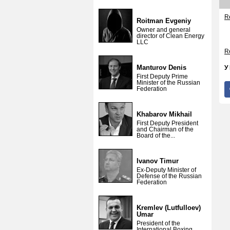
Re
Roitman Evgeniy
Owner and general
director of Clean Energy
LLC
Re
Manturov Denis
У
First Deputy Prime
Minister of the Russian
Federation
Khabarov Mikhail
First Deputy President
and Chairman of the
Board of the...
Ivanov Timur
Ex-Deputy Minister of
Defense of the Russian
Federation
Kremlev (Lutfulloev)
Umar
President of the
International Boxing