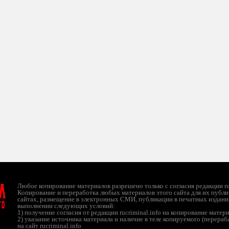
л
Любое копирование материалов разрешено только с согласия редакции ruc
Копирование и переработка любых материалов этого сайта для их публи
сайтах, размещение в электронных СМИ, публикации в печатных издани
ТО
выполнении следующих условий:
1) получение согласия от редакции rucriminal.info на копирование матер
2) указание источника материала и наличие в теле копируемого (перера
на сайт rucriminal.info