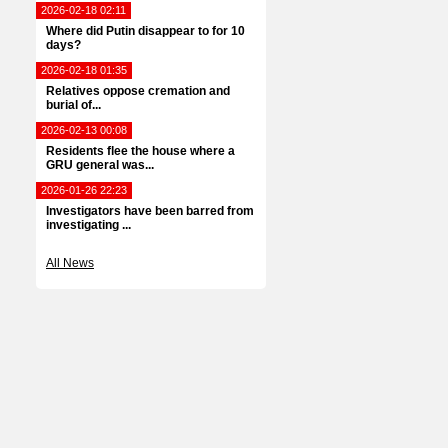
2026-02-18 02:11
Where did Putin disappear to for 10
days?
2026-02-18 01:35
Relatives oppose cremation and
burial of...
2026-02-13 00:08
Residents flee the house where a
GRU general was...
2026-01-26 22:23
Investigators have been barred from
investigating ...
All News