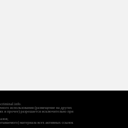
riminal.info.
чного использования (размещение на других
ях и прочее) разрешается исключительно при
иалов;
батываемого) материала всех активных ссылок