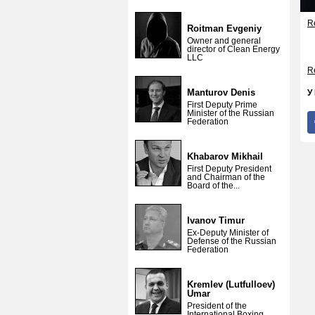
Re
Roitman Evgeniy
Owner and general
director of Clean Energy
LLC
Re
Manturov Denis
У
First Deputy Prime
Minister of the Russian
Federation
Khabarov Mikhail
First Deputy President
and Chairman of the
Board of the...
Ivanov Timur
Ex-Deputy Minister of
Defense of the Russian
Federation
Kremlev (Lutfulloev)
Umar
President of the
International Boxing