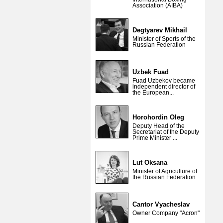
Association (AIBA)
Degtyarev Mikhail
Minister of Sports of the
Russian Federation
Uzbek Fuad
Fuad Uzbekov became
independent director of
the European...
Horohordin Oleg
Deputy Head of the
Secretariat of the Deputy
Prime Minister ...
Lut Oksana
Minister of Agriculture of
the Russian Federation
Cantor Vyacheslav
Owner Company "Acron"