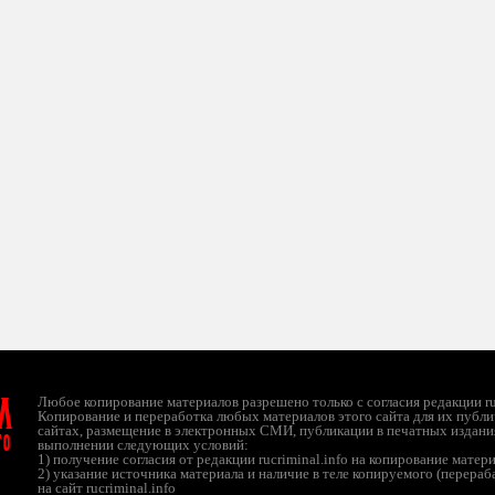
л
Любое копирование материалов разрешено только с согласия редакции ruc
Копирование и переработка любых материалов этого сайта для их публи
сайтах, размещение в электронных СМИ, публикации в печатных издани
ТО
выполнении следующих условий:
1) получение согласия от редакции rucriminal.info на копирование матер
2) указание источника материала и наличие в теле копируемого (перера
на сайт rucriminal.info