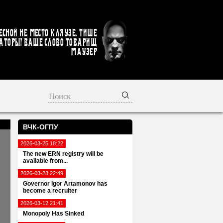
есной не место кляузе. Тише
аторы! Ваше слово товарищ
Маузер
ВЧК-ОГПУ
2026-03-25 18:22
The new ERN registry will be
available from...
2026-03-23 22:49
Governor Igor Artamonov has
become a recruiter
2026-03-12 21:41
Monopoly Has Sinked