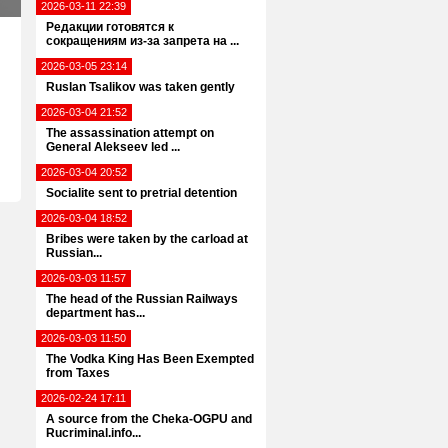
2026-03-11 22:39
Редакции готовятся к
сокращениям из-за запрета на ...
2026-03-05 23:14
Ruslan Tsalikov was taken gently
2026-03-04 21:52
The assassination attempt on
General Alekseev led ...
2026-03-04 20:52
Socialite sent to pretrial detention
2026-03-04 18:52
Bribes were taken by the carload at
Russian...
2026-03-03 11:57
The head of the Russian Railways
department has...
2026-03-03 11:50
The Vodka King Has Been Exempted
from Taxes
2026-02-24 17:11
A source from the Cheka-OGPU and
Rucriminal.info...