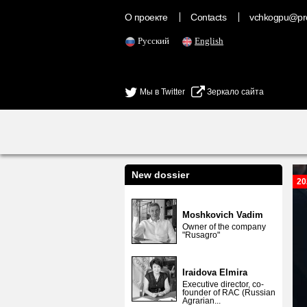
О проекте
Contacts
vchkogpu@pr
Русский
English
Мы в Twitter
Зеркало сайта
New dossier
20
Moshkovich Vadim
Owner of the company
"Rusagro"
Iraidova Elmira
Executive director, co-
founder of RAC (Russian
Agrarian...