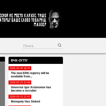
есной не место кляузе. Тише
аторы! Ваше слово товарищ
Маузер
ВЧК-ОГПУ
2026-03-25 18:22
The new ERN registry will be
available from...
2026-03-23 22:49
Governor Igor Artamonov has
become a recruiter
2026-03-12 21:41
Monopoly Has Sinked