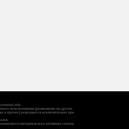
riminal.info.
чного использования (размещение на других
ях и прочее) разрешается исключительно при
иалов;
батываемого) материала всех активных ссылок