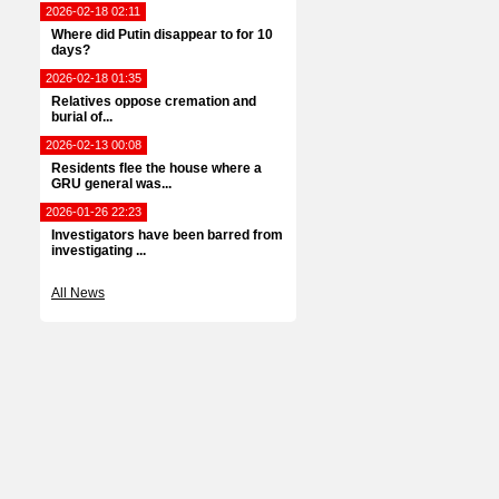
2026-02-18 02:11
Where did Putin disappear to for 10
days?
2026-02-18 01:35
Relatives oppose cremation and
burial of...
2026-02-13 00:08
Residents flee the house where a
GRU general was...
2026-01-26 22:23
Investigators have been barred from
investigating ...
All News