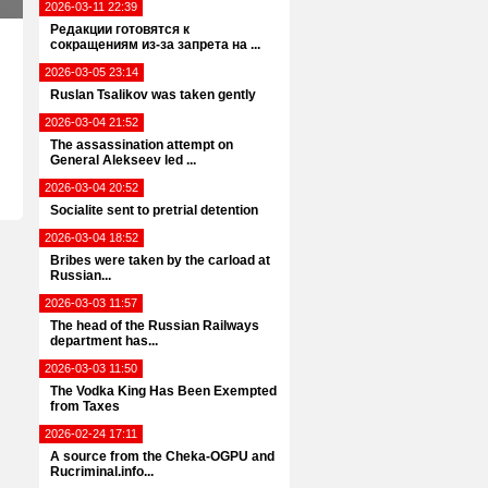
2026-03-11 22:39
Редакции готовятся к
сокращениям из-за запрета на ...
2026-03-05 23:14
Ruslan Tsalikov was taken gently
2026-03-04 21:52
The assassination attempt on
General Alekseev led ...
2026-03-04 20:52
Socialite sent to pretrial detention
2026-03-04 18:52
Bribes were taken by the carload at
Russian...
2026-03-03 11:57
The head of the Russian Railways
department has...
2026-03-03 11:50
The Vodka King Has Been Exempted
from Taxes
2026-02-24 17:11
A source from the Cheka-OGPU and
Rucriminal.info...