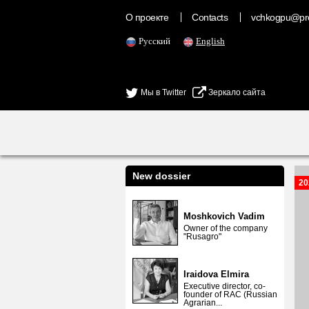
О проекте
Contacts
vchkogpu@pr
Русский
English
Мы в Twitter
Зеркало сайта
New dossier
20
Moshkovich Vadim
Owner of the company
"Rusagro"
Iraidova Elmira
Executive director, co-
founder of RAC (Russian
Agrarian...