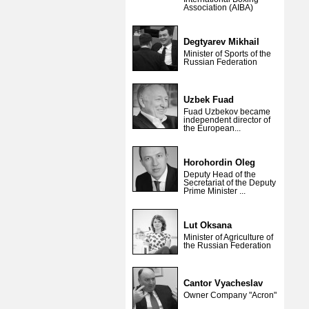
Association (AIBA)
Degtyarev Mikhail
Minister of Sports of the
Russian Federation
Uzbek Fuad
Fuad Uzbekov became
independent director of
the European...
Horohordin Oleg
Deputy Head of the
Secretariat of the Deputy
Prime Minister ...
Lut Oksana
Minister of Agriculture of
the Russian Federation
Cantor Vyacheslav
Owner Company "Acron"