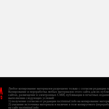
л
Любое копирование материалов разрешено только с согласия редакции ruc
Копирование и переработка любых материалов этого сайта для их публи
сайтах, размещение в электронных СМИ, публикации в печатных издани
ТО
выполнении следующих условий:
1) получение согласия от редакции rucriminal.info на копирование матер
2) указание источника материала и наличие в теле копируемого (перера
на сайт rucriminal.info