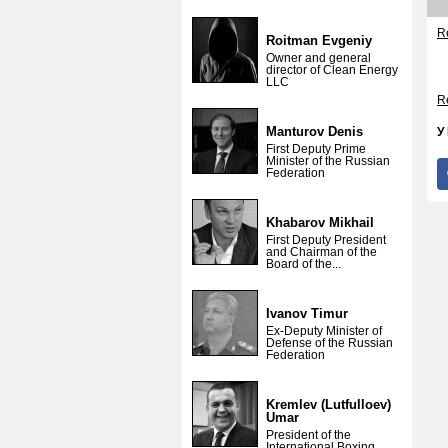
Re
Roitman Evgeniy
Owner and general
director of Clean Energy
LLC
Re
Manturov Denis
У
First Deputy Prime
Minister of the Russian
Federation
Khabarov Mikhail
First Deputy President
and Chairman of the
Board of the...
Ivanov Timur
Ex-Deputy Minister of
Defense of the Russian
Federation
Kremlev (Lutfulloev)
Umar
President of the
International Boxing