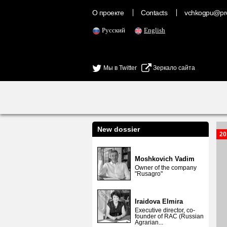
О проекте
Contacts
vchkogpu@pr
Русский
English
Мы в Twitter
Зеркало сайта
New dossier
20
Moshkovich Vadim
Owner of the company
"Rusagro"
Iraidova Elmira
Executive director, co-
founder of RAC (Russian
Agrarian...