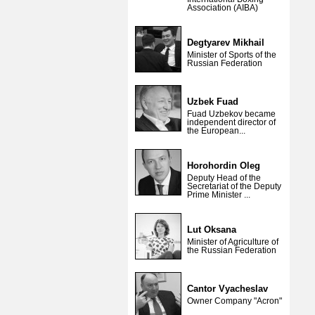
Association (AIBA)
Degtyarev Mikhail
Minister of Sports of the
Russian Federation
Uzbek Fuad
Fuad Uzbekov became
independent director of
the European...
Horohordin Oleg
Deputy Head of the
Secretariat of the Deputy
Prime Minister ...
Lut Oksana
Minister of Agriculture of
the Russian Federation
Cantor Vyacheslav
Owner Company "Acron"