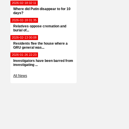
2026-02-18 02:11
Where did Putin disappear to for 10
days?
2026-02-18 01:35
Relatives oppose cremation and
burial of...
2026-02-13 00:08
Residents flee the house where a
GRU general was...
2026-01-26 22:23
Investigators have been barred from
investigating ...
All News