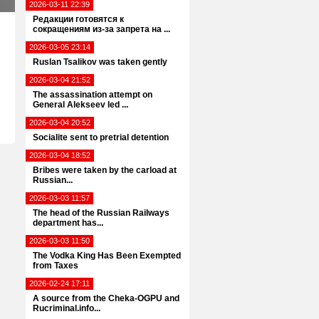
2026-03-11 22:39
Редакции готовятся к
сокращениям из-за запрета на ...
2026-03-05 23:14
Ruslan Tsalikov was taken gently
2026-03-04 21:52
The assassination attempt on
General Alekseev led ...
2026-03-04 20:52
Socialite sent to pretrial detention
2026-03-04 18:52
Bribes were taken by the carload at
Russian...
2026-03-03 11:57
The head of the Russian Railways
department has...
2026-03-03 11:50
The Vodka King Has Been Exempted
from Taxes
2026-02-24 17:11
A source from the Cheka-OGPU and
Rucriminal.info...