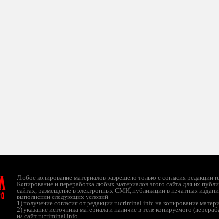
л
Любое копирование материалов разрешено только с согласия редакции ruc
Копирование и переработка любых материалов этого сайта для их публи
сайтах, размещение в электронных СМИ, публикации в печатных издани
ТО
выполнении следующих условий:
1) получение согласия от редакции rucriminal.info на копирование матер
2) указание источника материала и наличие в теле копируемого (перера
на сайт rucriminal.info