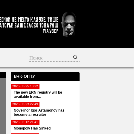
есной не место кляузе. Тише
аторы! Ваше слово товарищ
Маузер
ВЧК-ОГПУ
2026-03-25 18:22
The new ERN registry will be
available from...
2026-03-23 22:49
Governor Igor Artamonov has
become a recruiter
2026-03-12 21:41
Monopoly Has Sinked