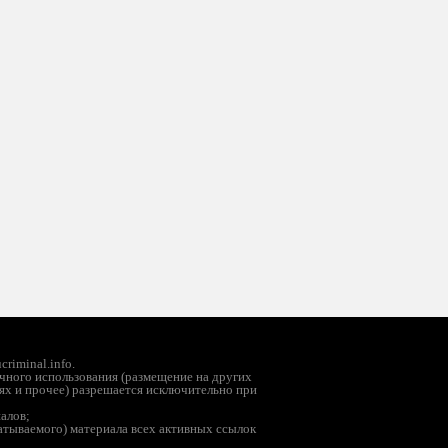
riminal.info.
чного использования (размещение на других
ях и прочее) разрешается исключительно при
иалов;
батываемого) материала всех активных ссылок