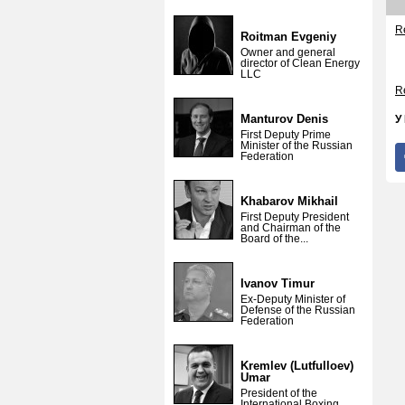
Re
Roitman Evgeniy
Owner and general
director of Clean Energy
LLC
Re
Manturov Denis
У
First Deputy Prime
Minister of the Russian
Federation
Khabarov Mikhail
First Deputy President
and Chairman of the
Board of the...
Ivanov Timur
Ex-Deputy Minister of
Defense of the Russian
Federation
Kremlev (Lutfulloev)
Umar
President of the
International Boxing