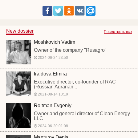
New dossier
Посмотреть все
Moshkovich Vadim
Owner of the company "Rusagro"
2024-06-24 23:50
Iraidova Elmira
Executive director, co-founder of RAC
(Russian Agrarian...
2021-08-14 13:19
Roitman Evgeniy
Owner and general director of Clean Energy
LLC
2024-06-20 01:08
Manturov Denis