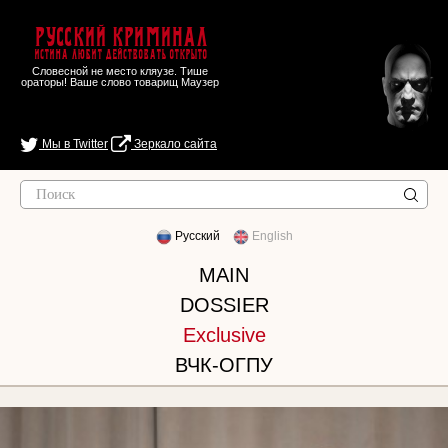
Русский Криминал
Истина любит действовать открыто
Словесной не место кляузе. Тише
ораторы! Ваше слово товарищ Маузер
Мы в Twitter
Зеркало сайта
Русский
English
MAIN
DOSSIER
Exclusive
ВЧК-ОГПУ