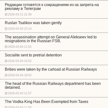
Редакции готовятся к сокращениям из-за запрета на
рекламу в Телеграм
2026-03-11 22:39
Ruslan Tsalikov was taken gently
2026-03-05 23:14
The assassination attempt on General Alekseev led to
resignations in the Russian FSB.
2026-03-04 21:52
Socialite sent to pretrial detention
2026-03-04 20:52
Bribes were taken by the carload at Russian Railways
2026-03-04 18:52
The head of the Russian Railways department has been
detained.
2026-03-03 11:57
The Vodka King Has Been Exempted from Taxes
2026-03-03 11:50