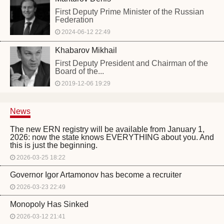
First Deputy Prime Minister of the Russian
Federation
2024-06-12 22:49
Khabarov Mikhail
First Deputy President and Chairman of the
Board of the...
2019-12-06 19:29
News
The new ERN registry will be available from January 1,
2026: now the state knows EVERYTHING about you. And
this is just the beginning.
2026-03-25 18:22
Governor Igor Artamonov has become a recruiter
2026-03-23 22:49
Monopoly Has Sinked
2026-03-12 21:41