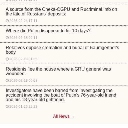
A source from the Cheka-OGPU and Rucriminal.info on
the fate of Russians' deposits:
2026-02-24 17:11
Where did Putin disappear to for 10 days?
2026-02-18 02:11
Relatives oppose cremation and burial of Baumgertner's
body
2026-02-18 01:35
Residents flee the house where a GRU general was
wounded.
2026-02-13 00:08
Investigators have been barred from investigating the
accident involving the boat of Putin's 76-year-old friend
and his 18-year-old girlfriend.
2026-01-26 22:23
All News →