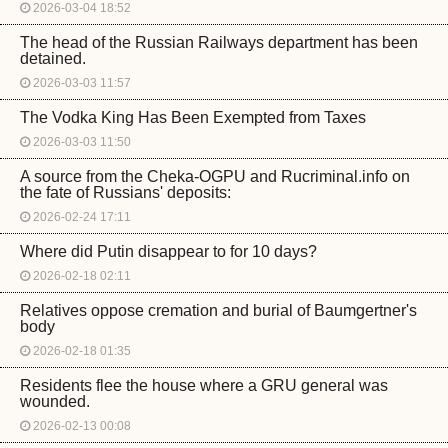
2026-03-04 18:52
The head of the Russian Railways department has been
detained.
2026-03-03 11:57
The Vodka King Has Been Exempted from Taxes
2026-03-03 11:50
A source from the Cheka-OGPU and Rucriminal.info on
the fate of Russians' deposits:
2026-02-24 17:11
Where did Putin disappear to for 10 days?
2026-02-18 02:11
Relatives oppose cremation and burial of Baumgertner's
body
2026-02-18 01:35
Residents flee the house where a GRU general was
wounded.
2026-02-13 00:08