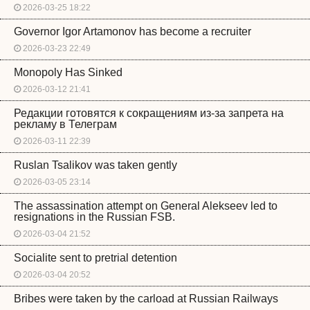
2026-03-25 18:22
Governor Igor Artamonov has become a recruiter
2026-03-23 22:49
Monopoly Has Sinked
2026-03-12 21:41
Редакции готовятся к сокращениям из-за запрета на
рекламу в Телеграм
2026-03-11 22:39
Ruslan Tsalikov was taken gently
2026-03-05 23:14
The assassination attempt on General Alekseev led to
resignations in the Russian FSB.
2026-03-04 21:52
Socialite sent to pretrial detention
2026-03-04 20:52
Bribes were taken by the carload at Russian Railways