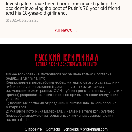
Investigators have been barred from investigating the
accident involving the boat of Putin's 76-year-old friend
and his 18-year-old girlfriend.
2026-01-26 22:23
All News →
Русский Криминал
Истина любит действовать открыто
Любое копирование материалов разрешено только с согласия
редакции rucriminal.info.
Копирование и переработка любых материалов этого сайта для их
публичного использования (размещение на других сайтах,
размещение в электронных СМИ, публикации в печатных изданиях и
прочее) разрешается исключительно при выполнении следующих
условий:
1) получение согласия от редакции rucriminal.info на копирование
материалов;
2) указание источника материала и наличие в теле копируемого
(перерабатываемого) материала всех активных ссылок на сайт
rucriminal.info
О проекте
Contacts
vchkogpu@protonmail.com