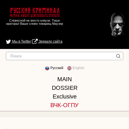
Русский Криминал
Истина любит действовать открыто
Словесной не место кляузе. Тише
ораторы! Ваше слово товарищ Маузер
Мы в Twitter
Зеркало сайта
Русский
English
MAIN
DOSSIER
Exclusive
ВЧК-ОГПУ