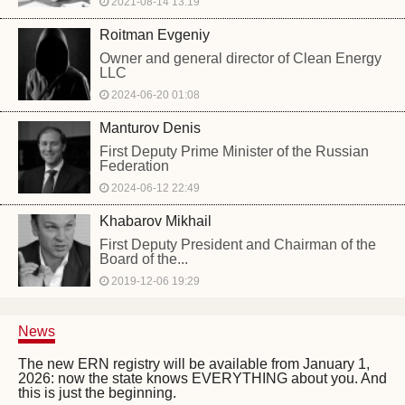
2021-08-14 13:19
Roitman Evgeniy
Owner and general director of Clean Energy
LLC
2024-06-20 01:08
Manturov Denis
First Deputy Prime Minister of the Russian
Federation
2024-06-12 22:49
Khabarov Mikhail
First Deputy President and Chairman of the
Board of the...
2019-12-06 19:29
News
The new ERN registry will be available from January 1,
2026: now the state knows EVERYTHING about you. And
this is just the beginning.