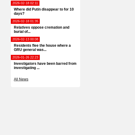
2026-02-18 02:11
Where did Putin disappear to for 10
days?
2026-02-18 01:35
Relatives oppose cremation and
burial of...
2026-02-13 00:08
Residents flee the house where a
GRU general was...
2026-01-26 22:23
Investigators have been barred from
investigating ...
All News