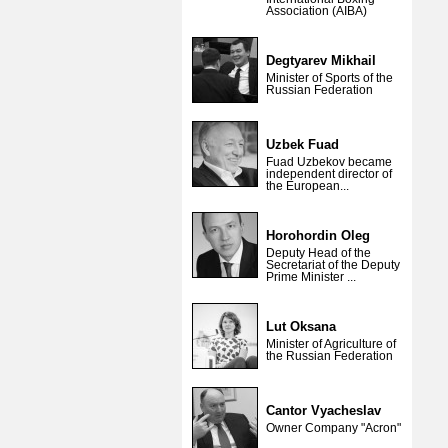
Association (AIBA)
Degtyarev Mikhail
Minister of Sports of the
Russian Federation
Uzbek Fuad
Fuad Uzbekov became
independent director of
the European...
Horohordin Oleg
Deputy Head of the
Secretariat of the Deputy
Prime Minister ...
Lut Oksana
Minister of Agriculture of
the Russian Federation
Cantor Vyacheslav
Owner Company "Acron"