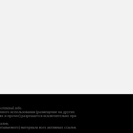
riminal.info.
чного использования (размещение на других
ях и прочее) разрешается исключительно при
иалов;
батываемого) материала всех активных ссылок