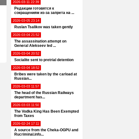
2026-03-11 22:39
Редакции готовятся к
сокращениям из-за запрета на ...
2026-03-05 23:14
Ruslan Tsalikov was taken gently
2026-03-04 21:52
The assassination attempt on
General Alekseev led ...
2026-03-04 20:52
Socialite sent to pretrial detention
2026-03-04 18:52
Bribes were taken by the carload at
Russian...
2026-03-03 11:57
The head of the Russian Railways
department has...
2026-03-03 11:50
The Vodka King Has Been Exempted
from Taxes
2026-02-24 17:11
A source from the Cheka-OGPU and
Rucriminal.info...