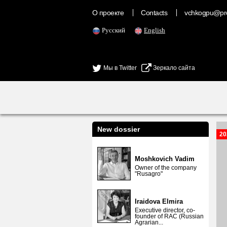
О проекте
Contacts
vchkogpu@pr
Русский
English
Мы в Twitter
Зеркало сайта
New dossier
20
Moshkovich Vadim
Owner of the company
"Rusagro"
Iraidova Elmira
Executive director, co-
founder of RAC (Russian
Agrarian...