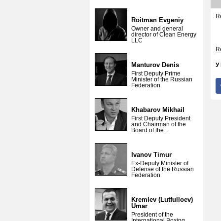
Re
Roitman Evgeniy
Owner and general
director of Clean Energy
LLC
Re
Manturov Denis
У
First Deputy Prime
Minister of the Russian
Federation
Khabarov Mikhail
First Deputy President
and Chairman of the
Board of the...
Ivanov Timur
Ex-Deputy Minister of
Defense of the Russian
Federation
Kremlev (Lutfulloev)
Umar
President of the
International Boxing