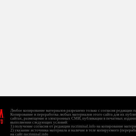
л
Любое копирование материалов разрешено только с согласия редакции ruc
Копирование и переработка любых материалов этого сайта для их публи
сайтах, размещение в электронных СМИ, публикации в печатных издани
ТО
выполнении следующих условий:
1) получение согласия от редакции rucriminal.info на копирование матер
2) указание источника материала и наличие в теле копируемого (перера
на сайт rucriminal.info