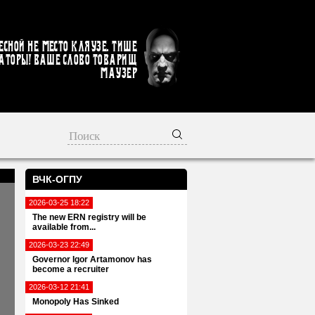
есной не место кляузе. Тише
аторы! Ваше слово товарищ
Маузер
ВЧК-ОГПУ
2026-03-25 18:22
The new ERN registry will be
available from...
2026-03-23 22:49
Governor Igor Artamonov has
become a recruiter
2026-03-12 21:41
Monopoly Has Sinked