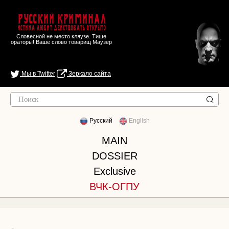
Русский Криминал
Истина любит действовать открыто
Словесной не место кляузе. Тише
ораторы! Ваше слово товарищ Маузер
Мы в Twitter
Зеркало сайта
Русский
English
MAIN
DOSSIER
Exclusive
ВЧК-ОГПУ