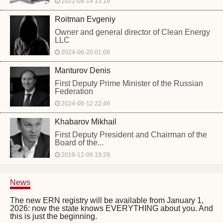
2021-08-14 13:19
Roitman Evgeniy
Owner and general director of Clean Energy
LLC
2024-06-20 01:08
Manturov Denis
First Deputy Prime Minister of the Russian
Federation
2024-06-12 22:49
Khabarov Mikhail
First Deputy President and Chairman of the
Board of the...
2019-12-06 19:29
News
The new ERN registry will be available from January 1,
2026: now the state knows EVERYTHING about you. And
this is just the beginning.