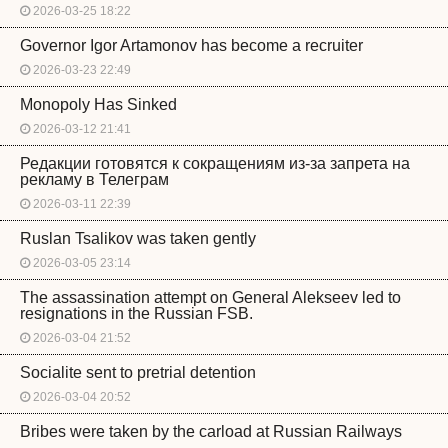
2026-03-25 18:22
Governor Igor Artamonov has become a recruiter
2026-03-23 22:49
Monopoly Has Sinked
2026-03-12 21:41
Редакции готовятся к сокращениям из-за запрета на
рекламу в Телеграм
2026-03-11 22:39
Ruslan Tsalikov was taken gently
2026-03-05 23:14
The assassination attempt on General Alekseev led to
resignations in the Russian FSB.
2026-03-04 21:52
Socialite sent to pretrial detention
2026-03-04 20:52
Bribes were taken by the carload at Russian Railways