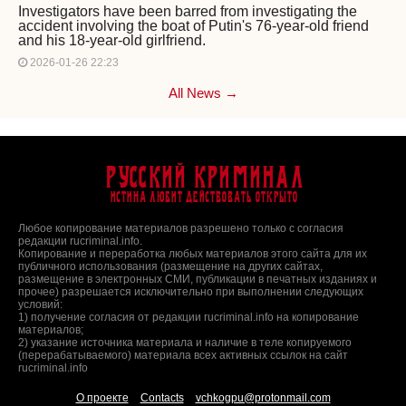
Investigators have been barred from investigating the
accident involving the boat of Putin's 76-year-old friend
and his 18-year-old girlfriend.
2026-01-26 22:23
All News →
Русский Криминал
Истина любит действовать открыто
Любое копирование материалов разрешено только с согласия
редакции rucriminal.info.
Копирование и переработка любых материалов этого сайта для их
публичного использования (размещение на других сайтах,
размещение в электронных СМИ, публикации в печатных изданиях и
прочее) разрешается исключительно при выполнении следующих
условий:
1) получение согласия от редакции rucriminal.info на копирование
материалов;
2) указание источника материала и наличие в теле копируемого
(перерабатываемого) материала всех активных ссылок на сайт
rucriminal.info
О проекте
Contacts
vchkogpu@protonmail.com