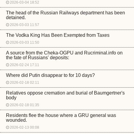
2026-03-04 18:52
The head of the Russian Railways department has been
detained.
2026-03-03 11:57
The Vodka King Has Been Exempted from Taxes
2026-03-03 11:50
A source from the Cheka-OGPU and Rucriminal.info on
the fate of Russians' deposits:
2026-02-24 17:11
Where did Putin disappear to for 10 days?
2026-02-18 02:11
Relatives oppose cremation and burial of Baumgertner's
body
2026-02-18 01:35
Residents flee the house where a GRU general was
wounded.
2026-02-13 00:08