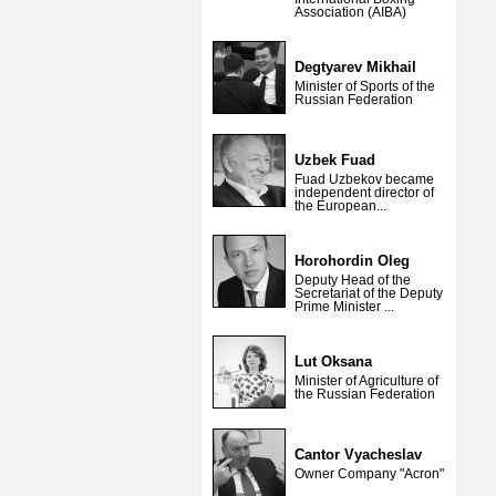
Association (AIBA)
Degtyarev Mikhail
Minister of Sports of the
Russian Federation
Uzbek Fuad
Fuad Uzbekov became
independent director of
the European...
Horohordin Oleg
Deputy Head of the
Secretariat of the Deputy
Prime Minister ...
Lut Oksana
Minister of Agriculture of
the Russian Federation
Cantor Vyacheslav
Owner Company "Acron"