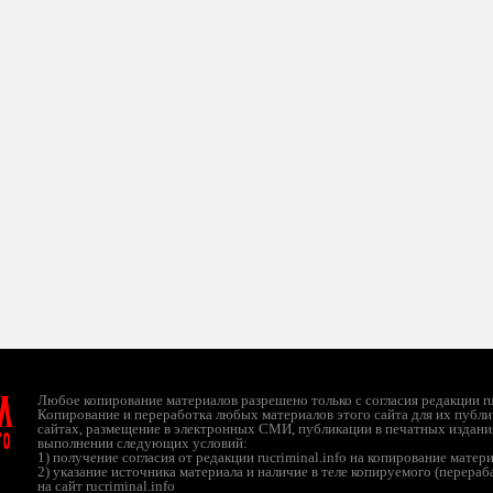
л
Любое копирование материалов разрешено только с согласия редакции ruc
Копирование и переработка любых материалов этого сайта для их публи
сайтах, размещение в электронных СМИ, публикации в печатных издани
ТО
выполнении следующих условий:
1) получение согласия от редакции rucriminal.info на копирование матер
2) указание источника материала и наличие в теле копируемого (перера
на сайт rucriminal.info