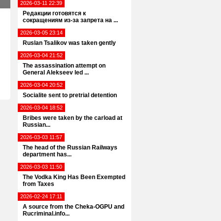
2026-03-11 22:39
Редакции готовятся к
сокращениям из-за запрета на ...
2026-03-05 23:14
Ruslan Tsalikov was taken gently
2026-03-04 21:52
The assassination attempt on
General Alekseev led ...
2026-03-04 20:52
Socialite sent to pretrial detention
2026-03-04 18:52
Bribes were taken by the carload at
Russian...
2026-03-03 11:57
The head of the Russian Railways
department has...
2026-03-03 11:50
The Vodka King Has Been Exempted
from Taxes
2026-02-24 17:11
A source from the Cheka-OGPU and
Rucriminal.info...