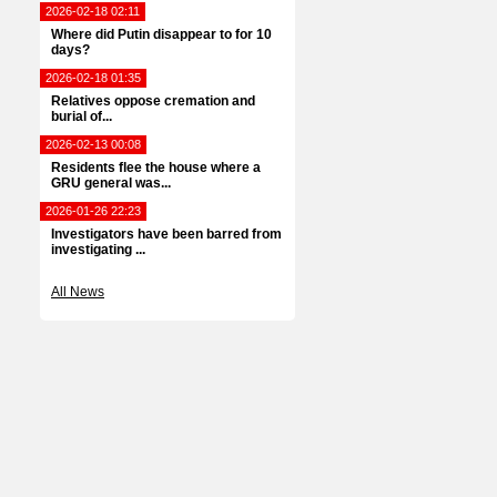
2026-02-18 02:11
Where did Putin disappear to for 10
days?
2026-02-18 01:35
Relatives oppose cremation and
burial of...
2026-02-13 00:08
Residents flee the house where a
GRU general was...
2026-01-26 22:23
Investigators have been barred from
investigating ...
All News