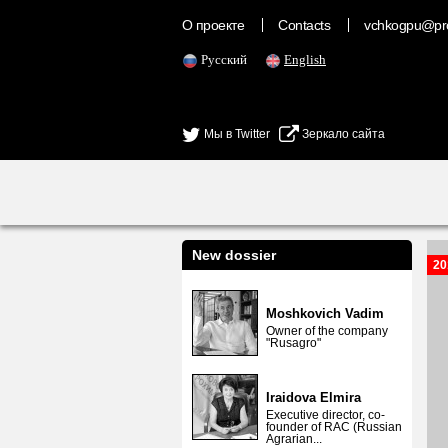
О проекте
Contacts
vchkogpu@pr
Русский
English
Мы в Twitter
Зеркало сайта
New dossier
20
Moshkovich Vadim
Owner of the company
"Rusagro"
Iraidova Elmira
Executive director, co-
founder of RAC (Russian
Agrarian...