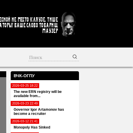
есной не место кляузе. Тише
аторы! Ваше слово товарищ
Маузер
ВЧК-ОГПУ
2026-03-25 18:22
The new ERN registry will be
available from...
2026-03-23 22:49
Governor Igor Artamonov has
become a recruiter
2026-03-12 21:41
Monopoly Has Sinked