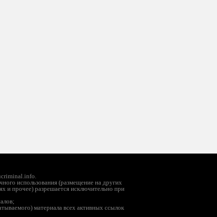
riminal.info.
чного использования (размещение на других
ях и прочее) разрешается исключительно при
иалов;
батываемого) материала всех активных ссылок