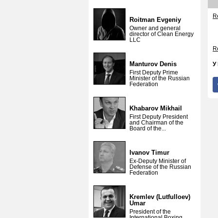
Re
Roitman Evgeniy
Owner and general
director of Clean Energy
LLC
Re
Manturov Denis
У
First Deputy Prime
Minister of the Russian
Federation
Khabarov Mikhail
First Deputy President
and Chairman of the
Board of the...
Ivanov Timur
Ex-Deputy Minister of
Defense of the Russian
Federation
Kremlev (Lutfulloev)
Umar
President of the
International Boxing