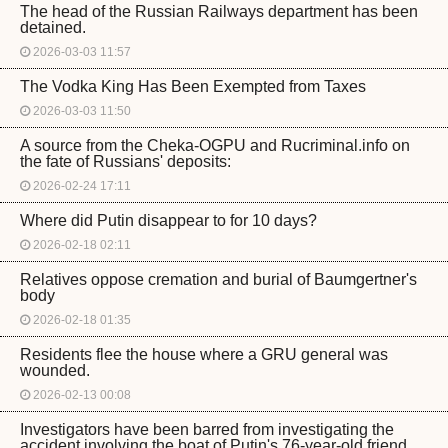
The head of the Russian Railways department has been
detained.
2026-03-03 11:57
The Vodka King Has Been Exempted from Taxes
2026-03-03 11:50
A source from the Cheka-OGPU and Rucriminal.info on
the fate of Russians' deposits:
2026-02-24 17:11
Where did Putin disappear to for 10 days?
2026-02-18 02:11
Relatives oppose cremation and burial of Baumgertner's
body
2026-02-18 01:35
Residents flee the house where a GRU general was
wounded.
2026-02-13 00:08
Investigators have been barred from investigating the
accident involving the boat of Putin's 76-year-old friend