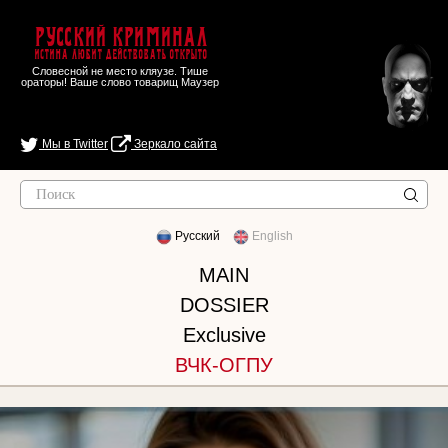
Русский Криминал
Истина любит действовать открыто
Словесной не место кляузе. Тише
ораторы! Ваше слово товарищ Маузер
Мы в Twitter
Зеркало сайта
Русский
English
MAIN
DOSSIER
Exclusive
ВЧК-ОГПУ