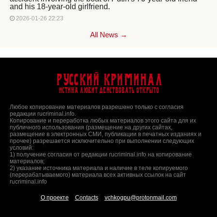
and his 18-year-old girlfriend.
2026-01-26 22:23
All News →
Русский Криминал
Истина любит действовать открыто
Любое копирование материалов разрешено только с согласия
редакции rucriminal.info.
Копирование и переработка любых материалов этого сайта для их
публичного использования (размещение на других сайтах,
размещение в электронных СМИ, публикации в печатных изданиях и
прочее) разрешается исключительно при выполнении следующих
условий:
1) получение согласия от редакции rucriminal.info на копирование
материалов;
2) указание источника материала и наличие в теле копируемого
(перерабатываемого) материала всех активных ссылок на сайт
rucriminal.info
О проекте
Contacts
vchkogpu@protonmail.com