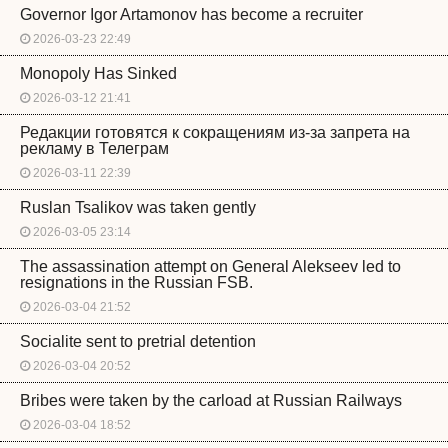
Governor Igor Artamonov has become a recruiter
2026-03-23 22:49
Monopoly Has Sinked
2026-03-12 21:41
Редакции готовятся к сокращениям из-за запрета на
рекламу в Телеграм
2026-03-11 22:39
Ruslan Tsalikov was taken gently
2026-03-05 23:14
The assassination attempt on General Alekseev led to
resignations in the Russian FSB.
2026-03-04 21:52
Socialite sent to pretrial detention
2026-03-04 20:52
Bribes were taken by the carload at Russian Railways
2026-03-04 18:52