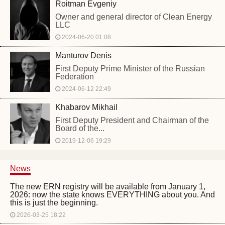
Roitman Evgeniy
Owner and general director of Clean Energy
LLC
2024-06-20 01:08
Manturov Denis
First Deputy Prime Minister of the Russian
Federation
2024-06-12 22:49
Khabarov Mikhail
First Deputy President and Chairman of the
Board of the...
2019-12-06 19:29
News
The new ERN registry will be available from January 1,
2026: now the state knows EVERYTHING about you. And
this is just the beginning.
2026-03-25 18:22