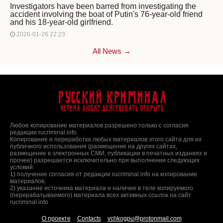
Investigators have been barred from investigating the
accident involving the boat of Putin's 76-year-old friend
and his 18-year-old girlfriend.
2026-01-26 22:23
All News →
Русский Криминал
Истина любит действовать открыто
Любое копирование материалов разрешено только с согласия
редакции rucriminal.info.
Копирование и переработка любых материалов этого сайта для их
публичного использования (размещение на других сайтах,
размещение в электронных СМИ, публикации в печатных изданиях и
прочее) разрешается исключительно при выполнении следующих
условий:
1) получение согласия от редакции rucriminal.info на копирование
материалов;
2) указание источника материала и наличие в теле копируемого
(перерабатываемого) материала всех активных ссылок на сайт
rucriminal.info
О проекте
Contacts
vchkogpu@protonmail.com