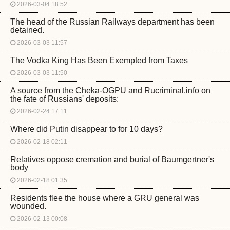
2026-03-04 18:52
The head of the Russian Railways department has been
detained.
2026-03-03 11:57
The Vodka King Has Been Exempted from Taxes
2026-03-03 11:50
A source from the Cheka-OGPU and Rucriminal.info on
the fate of Russians' deposits:
2026-02-24 17:11
Where did Putin disappear to for 10 days?
2026-02-18 02:11
Relatives oppose cremation and burial of Baumgertner's
body
2026-02-18 01:35
Residents flee the house where a GRU general was
wounded.
2026-02-13 00:08