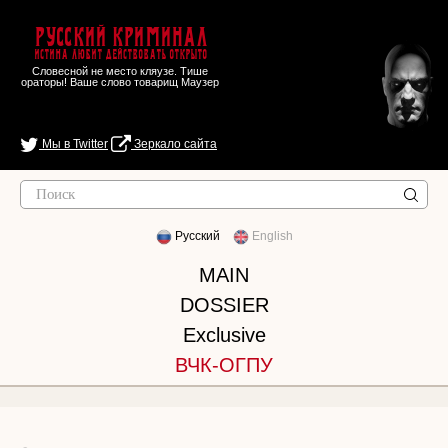
Русский Криминал
Истина любит действовать открыто
Словесной не место кляузе. Тише
ораторы! Ваше слово товарищ Маузер
Мы в Twitter
Зеркало сайта
Русский
English
MAIN
DOSSIER
Exclusive
ВЧК-ОГПУ