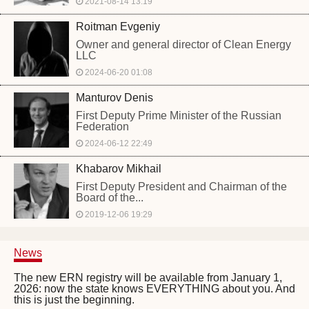
2021-08-14 13:19
Roitman Evgeniy
Owner and general director of Clean Energy
LLC
2024-06-20 01:08
Manturov Denis
First Deputy Prime Minister of the Russian
Federation
2024-06-12 22:49
Khabarov Mikhail
First Deputy President and Chairman of the
Board of the...
2019-12-06 19:29
News
The new ERN registry will be available from January 1,
2026: now the state knows EVERYTHING about you. And
this is just the beginning.