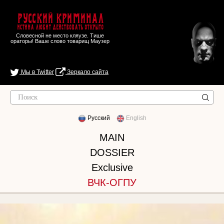
Русский Криминал
Истина любит действовать открыто
Словесной не место кляузе. Тише
ораторы! Ваше слово товарищ Маузер
Мы в Twitter
Зеркало сайта
Русский
English
MAIN
DOSSIER
Exclusive
ВЧК-ОГПУ