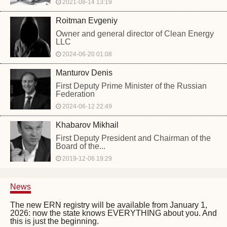
2021-08-14 13:19
Roitman Evgeniy
Owner and general director of Clean Energy
LLC
2024-06-20 01:08
Manturov Denis
First Deputy Prime Minister of the Russian
Federation
2024-06-12 22:49
Khabarov Mikhail
First Deputy President and Chairman of the
Board of the...
2019-12-06 19:29
News
The new ERN registry will be available from January 1,
2026: now the state knows EVERYTHING about you. And
this is just the beginning.