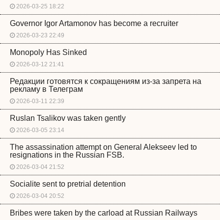
2026-03-25 18:22
Governor Igor Artamonov has become a recruiter
2026-03-23 22:49
Monopoly Has Sinked
2026-03-12 21:41
Редакции готовятся к сокращениям из-за запрета на
рекламу в Телеграм
2026-03-11 22:39
Ruslan Tsalikov was taken gently
2026-03-05 23:14
The assassination attempt on General Alekseev led to
resignations in the Russian FSB.
2026-03-04 21:52
Socialite sent to pretrial detention
2026-03-04 20:52
Bribes were taken by the carload at Russian Railways