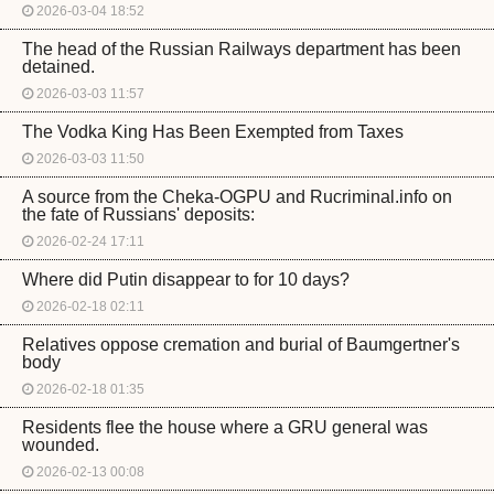
2026-03-04 18:52
The head of the Russian Railways department has been
detained.
2026-03-03 11:57
The Vodka King Has Been Exempted from Taxes
2026-03-03 11:50
A source from the Cheka-OGPU and Rucriminal.info on
the fate of Russians' deposits:
2026-02-24 17:11
Where did Putin disappear to for 10 days?
2026-02-18 02:11
Relatives oppose cremation and burial of Baumgertner's
body
2026-02-18 01:35
Residents flee the house where a GRU general was
wounded.
2026-02-13 00:08