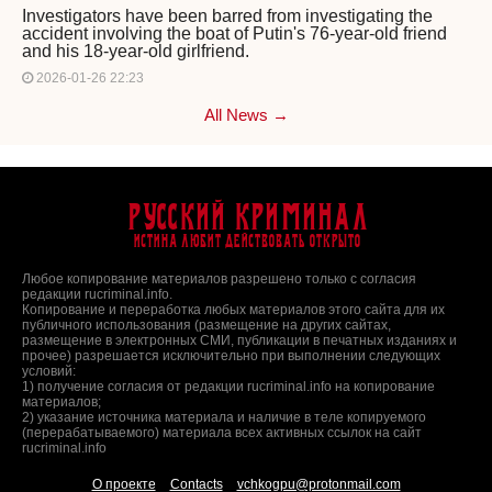
Investigators have been barred from investigating the
accident involving the boat of Putin's 76-year-old friend
and his 18-year-old girlfriend.
2026-01-26 22:23
All News →
Русский Криминал
Истина любит действовать открыто
Любое копирование материалов разрешено только с согласия
редакции rucriminal.info.
Копирование и переработка любых материалов этого сайта для их
публичного использования (размещение на других сайтах,
размещение в электронных СМИ, публикации в печатных изданиях и
прочее) разрешается исключительно при выполнении следующих
условий:
1) получение согласия от редакции rucriminal.info на копирование
материалов;
2) указание источника материала и наличие в теле копируемого
(перерабатываемого) материала всех активных ссылок на сайт
rucriminal.info
О проекте
Contacts
vchkogpu@protonmail.com