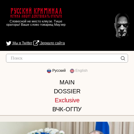
Русский Криминал
Истина любит действовать открыто
Словесной не место кляузе. Тише
ораторы! Ваше слово товарищ Маузер
Мы в Twitter
Зеркало сайта
Русский
English
MAIN
DOSSIER
Exclusive
ВЧК-ОГПУ