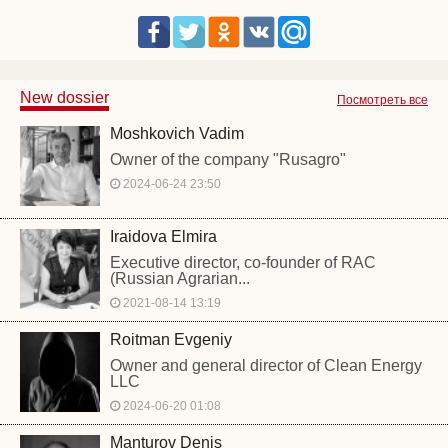
New dossier
Посмотреть все
Moshkovich Vadim
Owner of the company "Rusagro"
2024-06-24 23:50
Iraidova Elmira
Executive director, co-founder of RAC
(Russian Agrarian...
2021-08-14 13:19
Roitman Evgeniy
Owner and general director of Clean Energy
LLC
2024-06-20 01:08
Manturov Denis