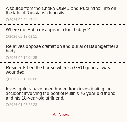
A source from the Cheka-OGPU and Rucriminal.info on
the fate of Russians' deposits:
2026-02-24 17:11
Where did Putin disappear to for 10 days?
2026-02-18 02:11
Relatives oppose cremation and burial of Baumgertner's
body
2026-02-18 01:35
Residents flee the house where a GRU general was
wounded.
2026-02-13 00:08
Investigators have been barred from investigating the
accident involving the boat of Putin's 76-year-old friend
and his 18-year-old girlfriend.
2026-01-26 22:23
All News →