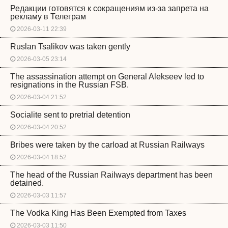
Редакции готовятся к сокращениям из-за запрета на
рекламу в Телеграм
2026-03-11 22:39
Ruslan Tsalikov was taken gently
2026-03-05 23:14
The assassination attempt on General Alekseev led to
resignations in the Russian FSB.
2026-03-04 21:52
Socialite sent to pretrial detention
2026-03-04 20:52
Bribes were taken by the carload at Russian Railways
2026-03-04 18:52
The head of the Russian Railways department has been
detained.
2026-03-03 11:57
The Vodka King Has Been Exempted from Taxes
2026-03-03 11:50