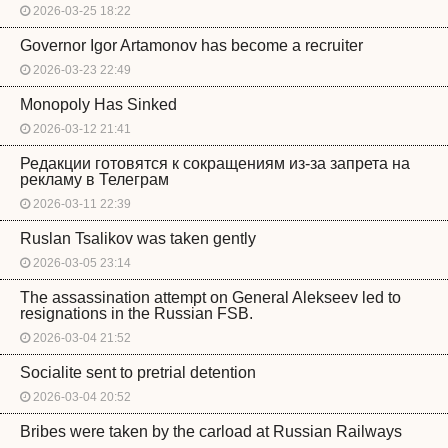
2026-03-25 18:22
Governor Igor Artamonov has become a recruiter
2026-03-23 22:49
Monopoly Has Sinked
2026-03-12 21:41
Редакции готовятся к сокращениям из-за запрета на
рекламу в Телеграм
2026-03-11 22:39
Ruslan Tsalikov was taken gently
2026-03-05 23:14
The assassination attempt on General Alekseev led to
resignations in the Russian FSB.
2026-03-04 21:52
Socialite sent to pretrial detention
2026-03-04 20:52
Bribes were taken by the carload at Russian Railways