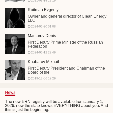
2021-08-14 13:19
Roitman Evgeniy
Owner and general director of Clean Energy
LLC
2024-06-20 01:08
Manturov Denis
First Deputy Prime Minister of the Russian
Federation
2024-06-12 22:49
Khabarov Mikhail
First Deputy President and Chairman of the
Board of the...
2019-12-06 19:29
News
The new ERN registry will be available from January 1,
2026: now the state knows EVERYTHING about you. And
this is just the beginning.