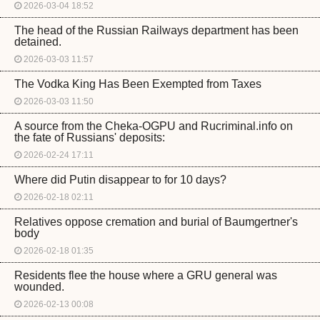
2026-03-04 18:52
The head of the Russian Railways department has been
detained.
2026-03-03 11:57
The Vodka King Has Been Exempted from Taxes
2026-03-03 11:50
A source from the Cheka-OGPU and Rucriminal.info on
the fate of Russians' deposits:
2026-02-24 17:11
Where did Putin disappear to for 10 days?
2026-02-18 02:11
Relatives oppose cremation and burial of Baumgertner's
body
2026-02-18 01:35
Residents flee the house where a GRU general was
wounded.
2026-02-13 00:08