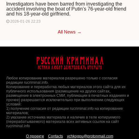
Investigators have been barred from investigating the
accident involving the boat of Putin's 76-year-old friend
and his 18-year-old girlfriend.
2026-01-26 22:23
All News →
Русский Криминал
Истина любит действовать открыто
Любое копирование материалов разрешено только с согласия
редакции rucriminal.info.
Копирование и переработка любых материалов этого сайта для их
публичного использования (размещение на других сайтах,
размещение в электронных СМИ, публикации в печатных изданиях и
прочее) разрешается исключительно при выполнении следующих
условий:
1) получение согласия от редакции rucriminal.info на копирование
материалов;
2) указание источника материала и наличие в теле копируемого
(перерабатываемого) материала всех активных ссылок на сайт
rucriminal.info
О проекте
Contacts
vchkogpu@protonmail.com