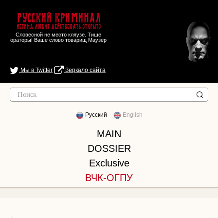
Русский Криминал
Истина любит действовать открыто
Словесной не место кляузе. Тише
ораторы! Ваше слово товарищ Маузер
Мы в Twitter
Зеркало сайта
Русский
English
MAIN
DOSSIER
Exclusive
ВЧК-ОГПУ