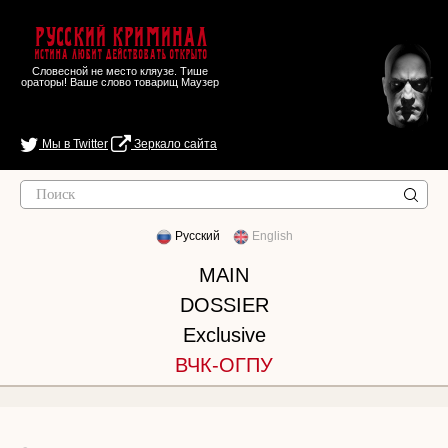
Русский Криминал
Истина любит действовать открыто
Словесной не место кляузе. Тише
ораторы! Ваше слово товарищ Маузер
Мы в Twitter
Зеркало сайта
Русский
English
MAIN
DOSSIER
Exclusive
ВЧК-ОГПУ