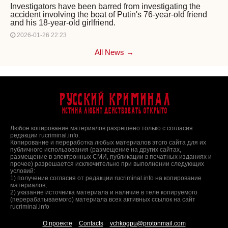
Investigators have been barred from investigating the
accident involving the boat of Putin's 76-year-old friend
and his 18-year-old girlfriend.
2026-01-26 22:23
All News →
Русский Криминал
Истина любит действовать открыто
Любое копирование материалов разрешено только с согласия
редакции rucriminal.info.
Копирование и переработка любых материалов этого сайта для их
публичного использования (размещение на других сайтах,
размещение в электронных СМИ, публикации в печатных изданиях и
прочее) разрешается исключительно при выполнении следующих
условий:
1) получение согласия от редакции rucriminal.info на копирование
материалов;
2) указание источника материала и наличие в теле копируемого
(перерабатываемого) материала всех активных ссылок на сайт
rucriminal.info
О проекте
Contacts
vchkogpu@protonmail.com