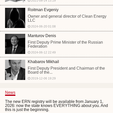
2021-08-14 13:19
Roitman Evgeniy
Owner and general director of Clean Energy
LLC
2024-06-20 01:08
Manturov Denis
First Deputy Prime Minister of the Russian
Federation
2024-06-12 22:49
Khabarov Mikhail
First Deputy President and Chairman of the
Board of the...
2019-12-06 19:29
News
The new ERN registry will be available from January 1,
2026: now the state knows EVERYTHING about you. And
this is just the beginning.