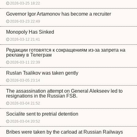
2026-03-25 18:22
Governor Igor Artamonov has become a recruiter
2026-03-23 22:49
Monopoly Has Sinked
2026-03-12 21:41
Редакции готовятся к сокращениям из-за запрета на
рекламу в Телеграм
2026-03-11 22:39
Ruslan Tsalikov was taken gently
2026-03-05 23:14
The assassination attempt on General Alekseev led to
resignations in the Russian FSB.
2026-03-04 21:52
Socialite sent to pretrial detention
2026-03-04 20:52
Bribes were taken by the carload at Russian Railways