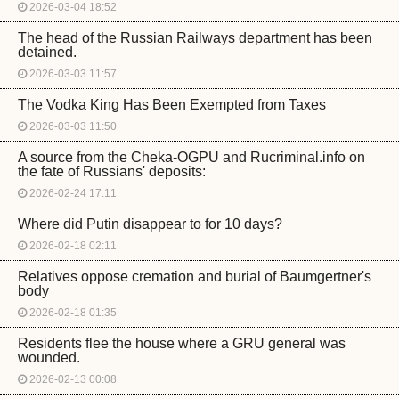
2026-03-04 18:52
The head of the Russian Railways department has been
detained.
2026-03-03 11:57
The Vodka King Has Been Exempted from Taxes
2026-03-03 11:50
A source from the Cheka-OGPU and Rucriminal.info on
the fate of Russians' deposits:
2026-02-24 17:11
Where did Putin disappear to for 10 days?
2026-02-18 02:11
Relatives oppose cremation and burial of Baumgertner's
body
2026-02-18 01:35
Residents flee the house where a GRU general was
wounded.
2026-02-13 00:08