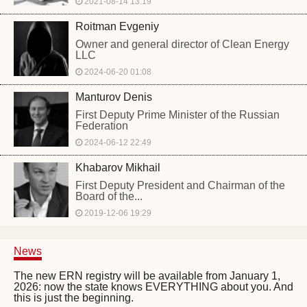
2021-08-14 13:19
Roitman Evgeniy
Owner and general director of Clean Energy
LLC
2024-06-20 01:08
Manturov Denis
First Deputy Prime Minister of the Russian
Federation
2024-06-12 22:49
Khabarov Mikhail
First Deputy President and Chairman of the
Board of the...
2019-12-06 19:29
News
The new ERN registry will be available from January 1,
2026: now the state knows EVERYTHING about you. And
this is just the beginning.