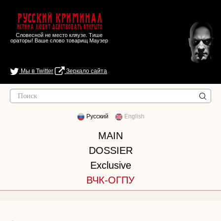
Русский Криминал
Истина любит действовать открыто
Словесной не место кляузе. Тише
ораторы! Ваше слово товарищ Маузер
Мы в Twitter
Зеркало сайта
Русский
English
MAIN
DOSSIER
Exclusive
ВЧК-ОГПУ