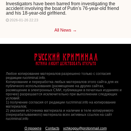
Investigators have been barred from investigating the
accident involving the boat of Putin's 76-year-old friend
and his 18-year-old girlfriend.
2026-01-26 22:23
All News →
Русский Криминал
Истина любит действовать открыто
Любое копирование материалов разрешено только с согласия
редакции rucriminal.info.
Копирование и переработка любых материалов этого сайта для их
публичного использования (размещение на других сайтах,
размещение в электронных СМИ, публикации в печатных изданиях и
прочее) разрешается исключительно при выполнении следующих
условий:
1) получение согласия от редакции rucriminal.info на копирование
материалов;
2) указание источника материала и наличие в теле копируемого
(перерабатываемого) материала всех активных ссылок на сайт
rucriminal.info
О проекте
Contacts
vchkogpu@protonmail.com