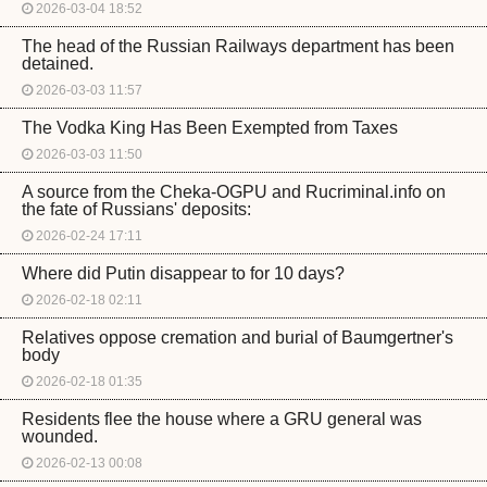
2026-03-04 18:52
The head of the Russian Railways department has been
detained.
2026-03-03 11:57
The Vodka King Has Been Exempted from Taxes
2026-03-03 11:50
A source from the Cheka-OGPU and Rucriminal.info on
the fate of Russians' deposits:
2026-02-24 17:11
Where did Putin disappear to for 10 days?
2026-02-18 02:11
Relatives oppose cremation and burial of Baumgertner's
body
2026-02-18 01:35
Residents flee the house where a GRU general was
wounded.
2026-02-13 00:08