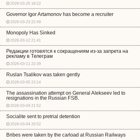
2026-03-25 18:22
Governor Igor Artamonov has become a recruiter
2026-03-23 22:49
Monopoly Has Sinked
2026-03-12 21:41
Редакции готовятся к сокращениям из-за запрета на
рекламу в Телеграм
2026-03-11 22:39
Ruslan Tsalikov was taken gently
2026-03-05 23:14
The assassination attempt on General Alekseev led to
resignations in the Russian FSB.
2026-03-04 21:52
Socialite sent to pretrial detention
2026-03-04 20:52
Bribes were taken by the carload at Russian Railways