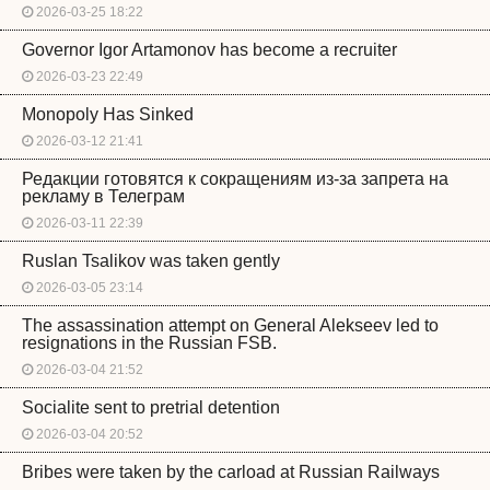
2026-03-25 18:22
Governor Igor Artamonov has become a recruiter
2026-03-23 22:49
Monopoly Has Sinked
2026-03-12 21:41
Редакции готовятся к сокращениям из-за запрета на
рекламу в Телеграм
2026-03-11 22:39
Ruslan Tsalikov was taken gently
2026-03-05 23:14
The assassination attempt on General Alekseev led to
resignations in the Russian FSB.
2026-03-04 21:52
Socialite sent to pretrial detention
2026-03-04 20:52
Bribes were taken by the carload at Russian Railways