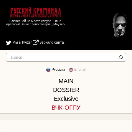
Русский Криминал
Истина любит действовать открыто
Словесной не место кляузе. Тише
ораторы! Ваше слово товарищ Маузер
Мы в Twitter
Зеркало сайта
Русский
English
MAIN
DOSSIER
Exclusive
ВЧК-ОГПУ