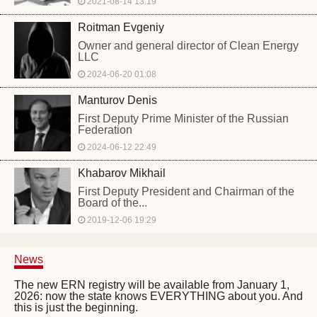
2021-08-14 13:19
Roitman Evgeniy
Owner and general director of Clean Energy
LLC
2024-06-20 01:08
Manturov Denis
First Deputy Prime Minister of the Russian
Federation
2024-06-12 22:49
Khabarov Mikhail
First Deputy President and Chairman of the
Board of the...
2019-12-06 19:29
News
The new ERN registry will be available from January 1,
2026: now the state knows EVERYTHING about you. And
this is just the beginning.