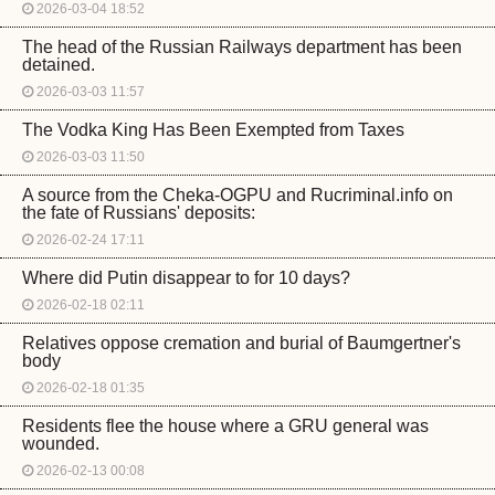
2026-03-04 18:52
The head of the Russian Railways department has been
detained.
2026-03-03 11:57
The Vodka King Has Been Exempted from Taxes
2026-03-03 11:50
A source from the Cheka-OGPU and Rucriminal.info on
the fate of Russians' deposits:
2026-02-24 17:11
Where did Putin disappear to for 10 days?
2026-02-18 02:11
Relatives oppose cremation and burial of Baumgertner's
body
2026-02-18 01:35
Residents flee the house where a GRU general was
wounded.
2026-02-13 00:08