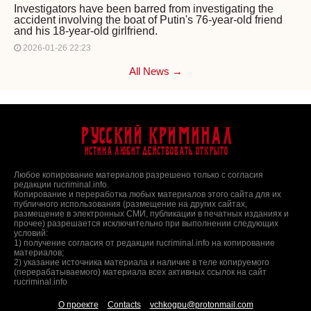
Investigators have been barred from investigating the
accident involving the boat of Putin's 76-year-old friend
and his 18-year-old girlfriend.
2026-01-26 22:23
All News →
Русский Криминал
Истина любит действовать открыто
Любое копирование материалов разрешено только с согласия
редакции rucriminal.info.
Копирование и переработка любых материалов этого сайта для их
публичного использования (размещение на других сайтах,
размещение в электронных СМИ, публикации в печатных изданиях и
прочее) разрешается исключительно при выполнении следующих
условий:
1) получение согласия от редакции rucriminal.info на копирование
материалов;
2) указание источника материала и наличие в теле копируемого
(перерабатываемого) материала всех активных ссылок на сайт
rucriminal.info
О проекте
Contacts
vchkogpu@protonmail.com