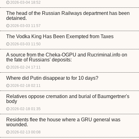
2026-03-04 18:52
The head of the Russian Railways department has been
detained.
2026-03-03 11:57
The Vodka King Has Been Exempted from Taxes
2026-03-03 11:50
A source from the Cheka-OGPU and Rucriminal.info on
the fate of Russians' deposits:
2026-02-24 17:11
Where did Putin disappear to for 10 days?
2026-02-18 02:11
Relatives oppose cremation and burial of Baumgertner's
body
2026-02-18 01:35
Residents flee the house where a GRU general was
wounded.
2026-02-13 00:08