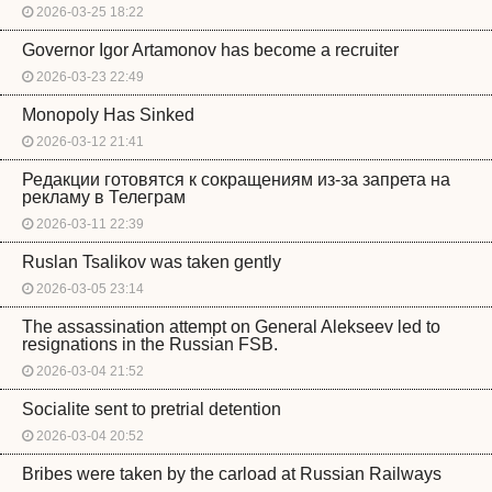
2026-03-25 18:22
Governor Igor Artamonov has become a recruiter
2026-03-23 22:49
Monopoly Has Sinked
2026-03-12 21:41
Редакции готовятся к сокращениям из-за запрета на
рекламу в Телеграм
2026-03-11 22:39
Ruslan Tsalikov was taken gently
2026-03-05 23:14
The assassination attempt on General Alekseev led to
resignations in the Russian FSB.
2026-03-04 21:52
Socialite sent to pretrial detention
2026-03-04 20:52
Bribes were taken by the carload at Russian Railways