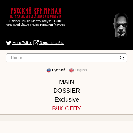
Русский Криминал
Истина любит действовать открыто
Словесной не место кляузе. Тише
ораторы! Ваше слово товарищ Маузер
Мы в Twitter
Зеркало сайта
Русский
English
MAIN
DOSSIER
Exclusive
ВЧК-ОГПУ