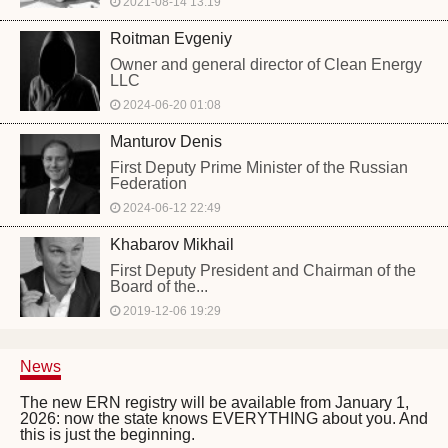
2021-08-14 13:19
Roitman Evgeniy
Owner and general director of Clean Energy
LLC
2024-06-20 01:08
Manturov Denis
First Deputy Prime Minister of the Russian
Federation
2024-06-12 22:49
Khabarov Mikhail
First Deputy President and Chairman of the
Board of the...
2019-12-06 19:29
News
The new ERN registry will be available from January 1,
2026: now the state knows EVERYTHING about you. And
this is just the beginning.