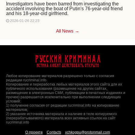
Investigators have been barred from investigating the
accident involving the boat of Putin's 76-year-old friend
and his 18-year-old girlfriend.
2026-01-26 22:23
All News →
Русский Криминал
Истина любит действовать открыто
Любое копирование материалов разрешено только с согласия
редакции rucriminal.info.
Копирование и переработка любых материалов этого сайта для их
публичного использования (размещение на других сайтах,
размещение в электронных СМИ, публикации в печатных изданиях и
прочее) разрешается исключительно при выполнении следующих
условий:
1) получение согласия от редакции rucriminal.info на копирование
материалов;
2) указание источника материала и наличие в теле копируемого
(перерабатываемого) материала всех активных ссылок на сайт
rucriminal.info
О проекте
Contacts
vchkogpu@protonmail.com