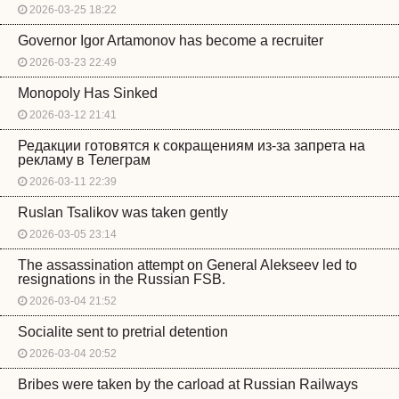
2026-03-25 18:22
Governor Igor Artamonov has become a recruiter
2026-03-23 22:49
Monopoly Has Sinked
2026-03-12 21:41
Редакции готовятся к сокращениям из-за запрета на
рекламу в Телеграм
2026-03-11 22:39
Ruslan Tsalikov was taken gently
2026-03-05 23:14
The assassination attempt on General Alekseev led to
resignations in the Russian FSB.
2026-03-04 21:52
Socialite sent to pretrial detention
2026-03-04 20:52
Bribes were taken by the carload at Russian Railways