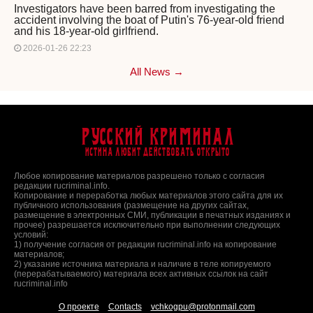
Investigators have been barred from investigating the
accident involving the boat of Putin's 76-year-old friend
and his 18-year-old girlfriend.
2026-01-26 22:23
All News →
Русский Криминал
Истина любит действовать открыто
Любое копирование материалов разрешено только с согласия
редакции rucriminal.info.
Копирование и переработка любых материалов этого сайта для их
публичного использования (размещение на других сайтах,
размещение в электронных СМИ, публикации в печатных изданиях и
прочее) разрешается исключительно при выполнении следующих
условий:
1) получение согласия от редакции rucriminal.info на копирование
материалов;
2) указание источника материала и наличие в теле копируемого
(перерабатываемого) материала всех активных ссылок на сайт
rucriminal.info
О проекте
Contacts
vchkogpu@protonmail.com