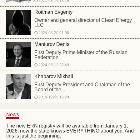
2021-08-14 13:19
Roitman Evgeniy
Owner and general director of Clean Energy
LLC
2024-06-20 01:08
Manturov Denis
First Deputy Prime Minister of the Russian
Federation
2024-06-12 22:49
Khabarov Mikhail
First Deputy President and Chairman of the
Board of the...
2019-12-06 19:29
News
The new ERN registry will be available from January 1,
2026: now the state knows EVERYTHING about you. And
this is just the beginning.