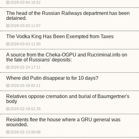
2026-03-04 18:52
The head of the Russian Railways department has been
detained.
2026-03-03 11:57
The Vodka King Has Been Exempted from Taxes
2026-03-03 11:50
A source from the Cheka-OGPU and Rucriminal.info on
the fate of Russians' deposits:
2026-02-24 17:11
Where did Putin disappear to for 10 days?
2026-02-18 02:11
Relatives oppose cremation and burial of Baumgertner's
body
2026-02-18 01:35
Residents flee the house where a GRU general was
wounded.
2026-02-13 00:08