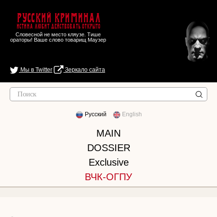
Русский Криминал
Истина любит действовать открыто
Словесной не место кляузе. Тише
ораторы! Ваше слово товарищ Маузер
Мы в Twitter
Зеркало сайта
Русский
English
MAIN
DOSSIER
Exclusive
ВЧК-ОГПУ