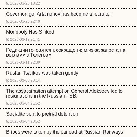
2026-03-25 18:22
Governor Igor Artamonov has become a recruiter
2026-03-23 22:49
Monopoly Has Sinked
2026-03-12 21:41
Редакции готовятся к сокращениям из-за запрета на
рекламу в Телеграм
2026-03-11 22:39
Ruslan Tsalikov was taken gently
2026-03-05 23:14
The assassination attempt on General Alekseev led to
resignations in the Russian FSB.
2026-03-04 21:52
Socialite sent to pretrial detention
2026-03-04 20:52
Bribes were taken by the carload at Russian Railways