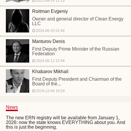
2021-08-14 13:19
Roitman Evgeniy
Owner and general director of Clean Energy
LLC
2024-06-20 01:08
Manturov Denis
First Deputy Prime Minister of the Russian
Federation
2024-06-12 22:49
Khabarov Mikhail
First Deputy President and Chairman of the
Board of the...
2019-12-06 19:29
News
The new ERN registry will be available from January 1,
2026: now the state knows EVERYTHING about you. And
this is just the beginning.