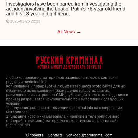
Investigators have been barred from investigating the
accident involving the boat of Putin's 76-year-old friend
and his 18-year-old girlfriend.
2026-01-26 22:23
All News →
Русский Криминал
Истина любит действовать открыто
Любое копирование материалов разрешено только с согласия
редакции rucriminal.info.
Копирование и переработка любых материалов этого сайта для их
публичного использования (размещение на других сайтах,
размещение в электронных СМИ, публикации в печатных изданиях и
прочее) разрешается исключительно при выполнении следующих
условий:
1) получение согласия от редакции rucriminal.info на копирование
материалов;
2) указание источника материала и наличие в теле копируемого
(перерабатываемого) материала всех активных ссылок на сайт
rucriminal.info
О проекте
Contacts
vchkogpu@protonmail.com