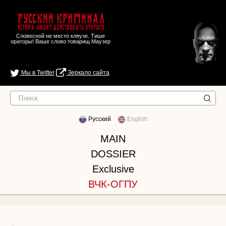
Русский Криминал
Истина любит действовать открыто
Словесной не место кляузе. Тише
ораторы! Ваше слово товарищ Маузер
Мы в Twitter
Зеркало сайта
Русский
English
MAIN
DOSSIER
Exclusive
ВЧК-ОГПУ