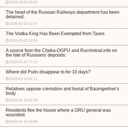
2026-03-04 18:52
The head of the Russian Railways department has been
detained.
2026-03-03 11:57
The Vodka King Has Been Exempted from Taxes
2026-03-03 11:50
A source from the Cheka-OGPU and Rucriminal.info on
the fate of Russians' deposits:
2026-02-24 17:11
Where did Putin disappear to for 10 days?
2026-02-18 02:11
Relatives oppose cremation and burial of Baumgertner's
body
2026-02-18 01:35
Residents flee the house where a GRU general was
wounded.
2026-02-13 00:08