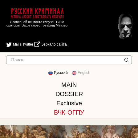
Русский Криминал
Истина любит действовать открыто
Словесной не место кляузе. Тише
ораторы! Ваше слово товарищ Маузер
Мы в Twitter
Зеркало сайта
Русский
English
MAIN
DOSSIER
Exclusive
ВЧК-ОГПУ