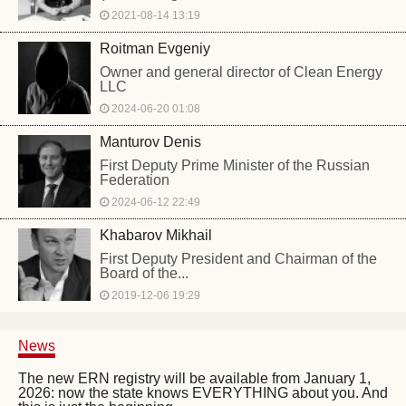
2021-08-14 13:19
Roitman Evgeniy
Owner and general director of Clean Energy
LLC
2024-06-20 01:08
Manturov Denis
First Deputy Prime Minister of the Russian
Federation
2024-06-12 22:49
Khabarov Mikhail
First Deputy President and Chairman of the
Board of the...
2019-12-06 19:29
News
The new ERN registry will be available from January 1,
2026: now the state knows EVERYTHING about you. And