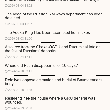
2026-03-04 18:52
The head of the Russian Railways department has been
detained.
2026-03-03 11:57
The Vodka King Has Been Exempted from Taxes
2026-03-03 11:50
A source from the Cheka-OGPU and Rucriminal.info on
the fate of Russians' deposits:
2026-02-24 17:11
Where did Putin disappear to for 10 days?
2026-02-18 02:11
Relatives oppose cremation and burial of Baumgertner's
body
2026-02-18 01:35
Residents flee the house where a GRU general was
wounded.
2026-02-13 00:08