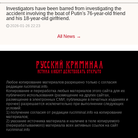
Investigators have been barred from investigating the
accident involving the boat of Putin's 76-year-old friend
and his 18-year-old girlfriend.
2026-01-26 22:23
All News →
Русский Криминал
Истина любит действовать открыто
Любое копирование материалов разрешено только с согласия
редакции rucriminal.info.
Копирование и переработка любых материалов этого сайта для их
публичного использования (размещение на других сайтах,
размещение в электронных СМИ, публикации в печатных изданиях и
прочее) разрешается исключительно при выполнении следующих
условий:
1) получение согласия от редакции rucriminal.info на копирование
материалов;
2) указание источника материала и наличие в теле копируемого
(перерабатываемого) материала всех активных ссылок на сайт
rucriminal.info