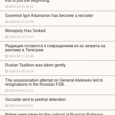
this is just the beginning.
2026-03-25 18:22
Governor Igor Artamonov has become a recruiter
2026-03-23 22:49
Monopoly Has Sinked
2026-03-12 21:41
Редакции готовятся к сокращениям из-за запрета на
рекламу в Телеграм
2026-03-11 22:39
Ruslan Tsalikov was taken gently
2026-03-05 23:14
The assassination attempt on General Alekseev led to
resignations in the Russian FSB.
2026-03-04 21:52
Socialite sent to pretrial detention
2026-03-04 20:52
Bribes were taken by the carload at Russian Railways