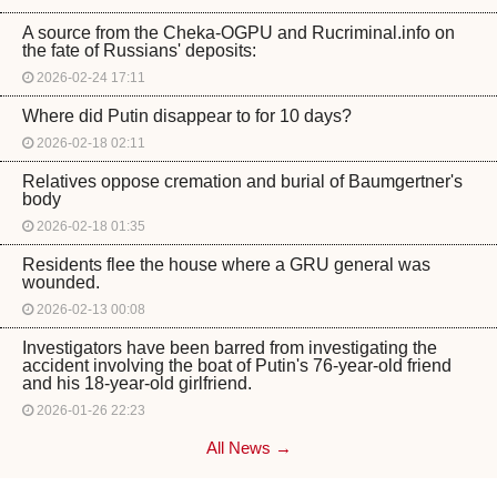
A source from the Cheka-OGPU and Rucriminal.info on
the fate of Russians' deposits:
2026-02-24 17:11
Where did Putin disappear to for 10 days?
2026-02-18 02:11
Relatives oppose cremation and burial of Baumgertner's
body
2026-02-18 01:35
Residents flee the house where a GRU general was
wounded.
2026-02-13 00:08
Investigators have been barred from investigating the
accident involving the boat of Putin's 76-year-old friend
and his 18-year-old girlfriend.
2026-01-26 22:23
All News →