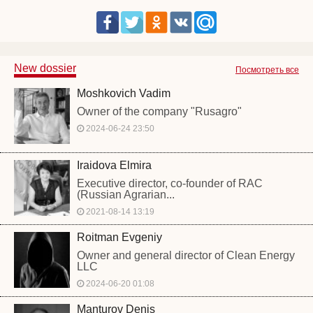
New dossier
Посмотреть все
Moshkovich Vadim
Owner of the company "Rusagro"
2024-06-24 23:50
Iraidova Elmira
Executive director, co-founder of RAC
(Russian Agrarian...
2021-08-14 13:19
Roitman Evgeniy
Owner and general director of Clean Energy
LLC
2024-06-20 01:08
Manturov Denis