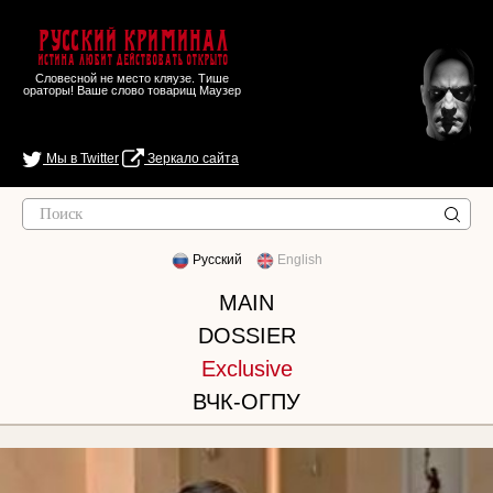
Русский Криминал
Истина любит действовать открыто
Словесной не место кляузе. Тише
ораторы! Ваше слово товарищ Маузер
Мы в Twitter
Зеркало сайта
Русский
English
MAIN
DOSSIER
Exclusive
ВЧК-ОГПУ