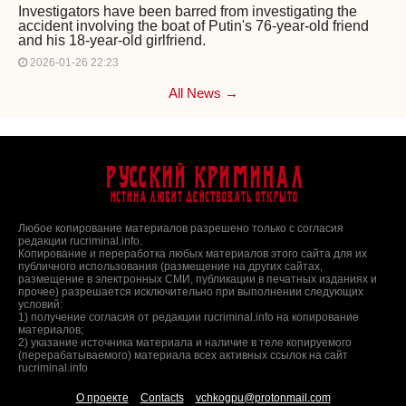
Investigators have been barred from investigating the
accident involving the boat of Putin's 76-year-old friend
and his 18-year-old girlfriend.
2026-01-26 22:23
All News →
Русский Криминал
Истина любит действовать открыто
Любое копирование материалов разрешено только с согласия
редакции rucriminal.info.
Копирование и переработка любых материалов этого сайта для их
публичного использования (размещение на других сайтах,
размещение в электронных СМИ, публикации в печатных изданиях и
прочее) разрешается исключительно при выполнении следующих
условий:
1) получение согласия от редакции rucriminal.info на копирование
материалов;
2) указание источника материала и наличие в теле копируемого
(перерабатываемого) материала всех активных ссылок на сайт
rucriminal.info
О проекте
Contacts
vchkogpu@protonmail.com