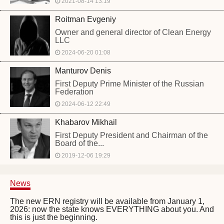
2021-08-14 13:19
Roitman Evgeniy
Owner and general director of Clean Energy
LLC
2024-06-20 01:08
Manturov Denis
First Deputy Prime Minister of the Russian
Federation
2024-06-12 22:49
Khabarov Mikhail
First Deputy President and Chairman of the
Board of the...
2019-12-06 19:29
News
The new ERN registry will be available from January 1,
2026: now the state knows EVERYTHING about you. And
this is just the beginning.