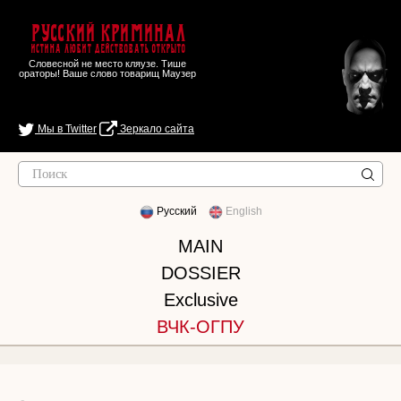
Русский Криминал
Истина любит действовать открыто
Словесной не место кляузе. Тише
ораторы! Ваше слово товарищ Маузер
Мы в Twitter
Зеркало сайта
Русский
English
MAIN
DOSSIER
Exclusive
ВЧК-ОГПУ