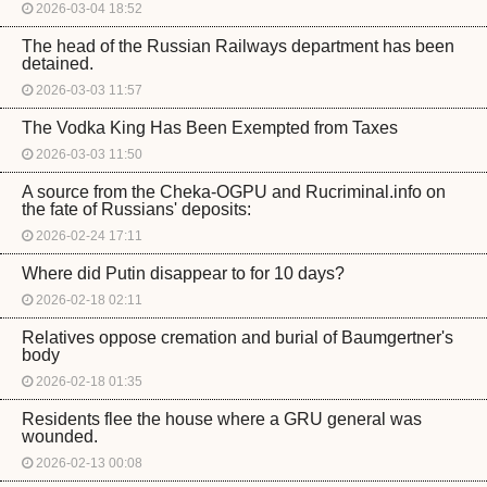
2026-03-04 18:52
The head of the Russian Railways department has been
detained.
2026-03-03 11:57
The Vodka King Has Been Exempted from Taxes
2026-03-03 11:50
A source from the Cheka-OGPU and Rucriminal.info on
the fate of Russians' deposits:
2026-02-24 17:11
Where did Putin disappear to for 10 days?
2026-02-18 02:11
Relatives oppose cremation and burial of Baumgertner's
body
2026-02-18 01:35
Residents flee the house where a GRU general was
wounded.
2026-02-13 00:08