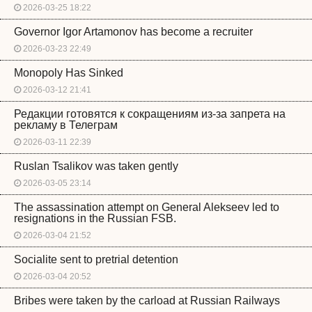
2026-03-25 18:22
Governor Igor Artamonov has become a recruiter
2026-03-23 22:49
Monopoly Has Sinked
2026-03-12 21:41
Редакции готовятся к сокращениям из-за запрета на
рекламу в Телеграм
2026-03-11 22:39
Ruslan Tsalikov was taken gently
2026-03-05 23:14
The assassination attempt on General Alekseev led to
resignations in the Russian FSB.
2026-03-04 21:52
Socialite sent to pretrial detention
2026-03-04 20:52
Bribes were taken by the carload at Russian Railways