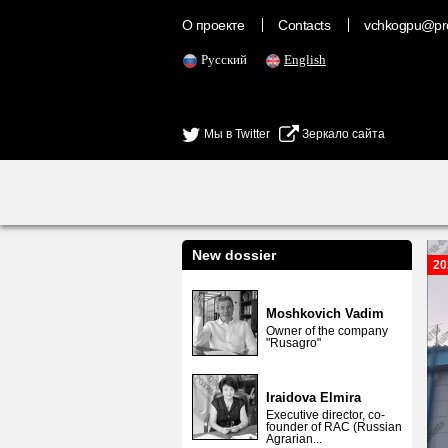
О проекте
Contacts
vchkogpu@pr
Русский
English
Мы в Twitter
Зеркало сайта
New dossier
20
Moshkovich Vadim
Owner of the company
"Rusagro"
Iraidova Elmira
Executive director, co-
founder of RAC (Russian
Agrarian...