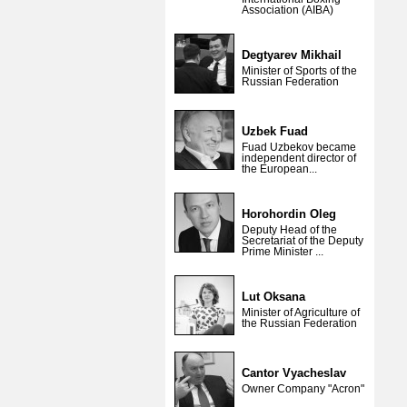
Association (AIBA)
Degtyarev Mikhail
Minister of Sports of the
Russian Federation
Uzbek Fuad
Fuad Uzbekov became
independent director of
the European...
Horohordin Oleg
Deputy Head of the
Secretariat of the Deputy
Prime Minister ...
Lut Oksana
Minister of Agriculture of
the Russian Federation
Cantor Vyacheslav
Owner Company "Acron"