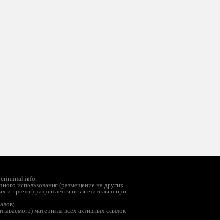
riminal.info.
чного использования (размещение на других
ях и прочее) разрешается исключительно при
иалов;
батываемого) материала всех активных ссылок