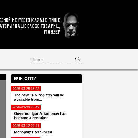
есной не место кляузе. Тише
аторы! Ваше слово товарищ
Маузер
ВЧК-ОГПУ
2026-03-25 18:22
The new ERN registry will be
available from...
2026-03-23 22:49
Governor Igor Artamonov has
become a recruiter
2026-03-12 21:41
Monopoly Has Sinked