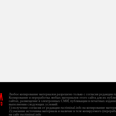
л
Любое копирование материалов разрешено только с согласия редакции ruc
Копирование и переработка любых материалов этого сайта для их публи
сайтах, размещение в электронных СМИ, публикации в печатных издани
ТО
выполнении следующих условий:
1) получение согласия от редакции rucriminal.info на копирование матер
2) указание источника материала и наличие в теле копируемого (перера
на сайт rucriminal.info