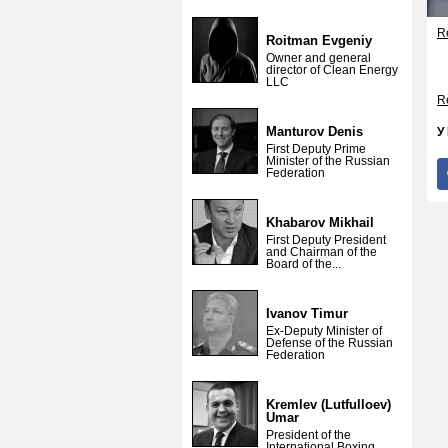
Re
Roitman Evgeniy
Owner and general
director of Clean Energy
LLC
Re
Manturov Denis
У
First Deputy Prime
Minister of the Russian
Federation
Khabarov Mikhail
First Deputy President
and Chairman of the
Board of the...
Ivanov Timur
Ex-Deputy Minister of
Defense of the Russian
Federation
Kremlev (Lutfulloev)
Umar
President of the
International Boxing