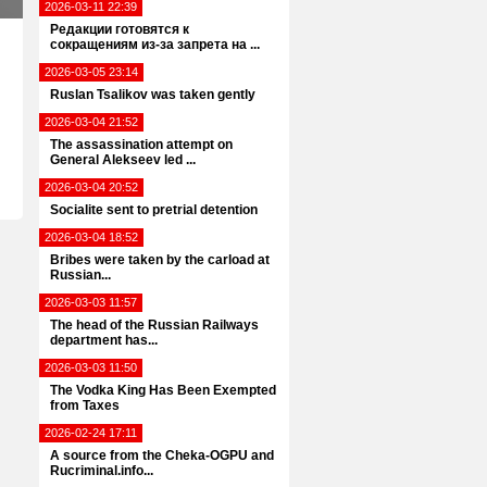
2026-03-11 22:39
Редакции готовятся к
сокращениям из-за запрета на ...
2026-03-05 23:14
Ruslan Tsalikov was taken gently
2026-03-04 21:52
The assassination attempt on
General Alekseev led ...
2026-03-04 20:52
Socialite sent to pretrial detention
2026-03-04 18:52
Bribes were taken by the carload at
Russian...
2026-03-03 11:57
The head of the Russian Railways
department has...
2026-03-03 11:50
The Vodka King Has Been Exempted
from Taxes
2026-02-24 17:11
A source from the Cheka-OGPU and
Rucriminal.info...