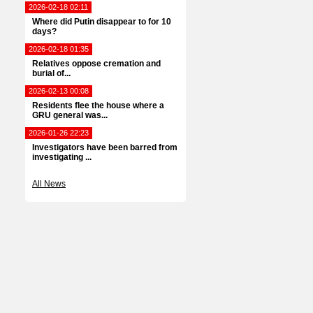
2026-02-18 02:11
Where did Putin disappear to for 10
days?
2026-02-18 01:35
Relatives oppose cremation and
burial of...
2026-02-13 00:08
Residents flee the house where a
GRU general was...
2026-01-26 22:23
Investigators have been barred from
investigating ...
All News