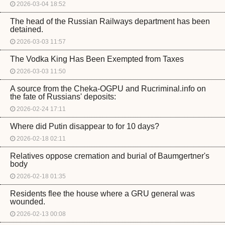
2026-03-04 18:52
The head of the Russian Railways department has been
detained.
2026-03-03 11:57
The Vodka King Has Been Exempted from Taxes
2026-03-03 11:50
A source from the Cheka-OGPU and Rucriminal.info on
the fate of Russians' deposits:
2026-02-24 17:11
Where did Putin disappear to for 10 days?
2026-02-18 02:11
Relatives oppose cremation and burial of Baumgertner's
body
2026-02-18 01:35
Residents flee the house where a GRU general was
wounded.
2026-02-13 00:08