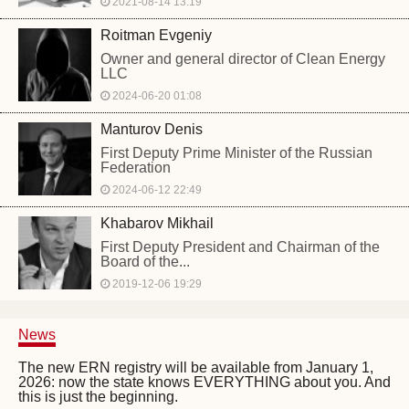
2021-08-14 13:19
Roitman Evgeniy
Owner and general director of Clean Energy
LLC
2024-06-20 01:08
Manturov Denis
First Deputy Prime Minister of the Russian
Federation
2024-06-12 22:49
Khabarov Mikhail
First Deputy President and Chairman of the
Board of the...
2019-12-06 19:29
News
The new ERN registry will be available from January 1,
2026: now the state knows EVERYTHING about you. And
this is just the beginning.