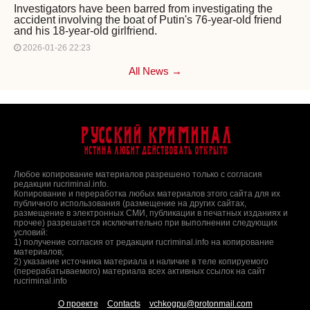
Investigators have been barred from investigating the
accident involving the boat of Putin's 76-year-old friend
and his 18-year-old girlfriend.
2026-01-26 22:23
All News →
Русский Криминал
Истина любит действовать открыто
Любое копирование материалов разрешено только с согласия
редакции rucriminal.info.
Копирование и переработка любых материалов этого сайта для их
публичного использования (размещение на других сайтах,
размещение в электронных СМИ, публикации в печатных изданиях и
прочее) разрешается исключительно при выполнении следующих
условий:
1) получение согласия от редакции rucriminal.info на копирование
материалов;
2) указание источника материала и наличие в теле копируемого
(перерабатываемого) материала всех активных ссылок на сайт
rucriminal.info
О проекте
Contacts
vchkogpu@protonmail.com