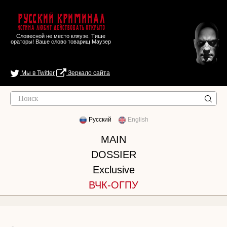
Русский Криминал
Истина любит действовать открыто
Словесной не место кляузе. Тише
ораторы! Ваше слово товарищ Маузер
Мы в Twitter
Зеркало сайта
Русский
English
MAIN
DOSSIER
Exclusive
ВЧК-ОГПУ