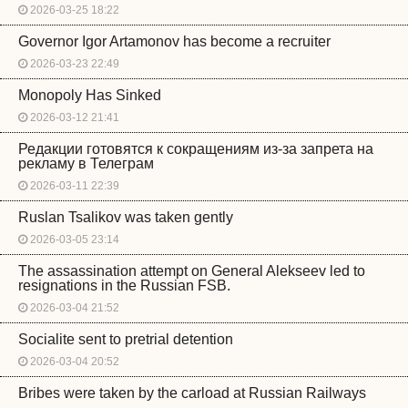
2026-03-25 18:22
Governor Igor Artamonov has become a recruiter
2026-03-23 22:49
Monopoly Has Sinked
2026-03-12 21:41
Редакции готовятся к сокращениям из-за запрета на
рекламу в Телеграм
2026-03-11 22:39
Ruslan Tsalikov was taken gently
2026-03-05 23:14
The assassination attempt on General Alekseev led to
resignations in the Russian FSB.
2026-03-04 21:52
Socialite sent to pretrial detention
2026-03-04 20:52
Bribes were taken by the carload at Russian Railways