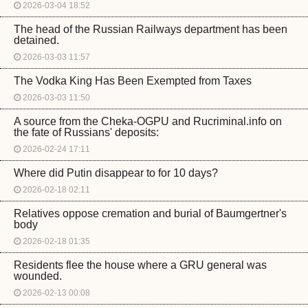
2026-03-04 18:52
The head of the Russian Railways department has been
detained.
2026-03-03 11:57
The Vodka King Has Been Exempted from Taxes
2026-03-03 11:50
A source from the Cheka-OGPU and Rucriminal.info on
the fate of Russians' deposits:
2026-02-24 17:11
Where did Putin disappear to for 10 days?
2026-02-18 02:11
Relatives oppose cremation and burial of Baumgertner's
body
2026-02-18 01:35
Residents flee the house where a GRU general was
wounded.
2026-02-13 00:08