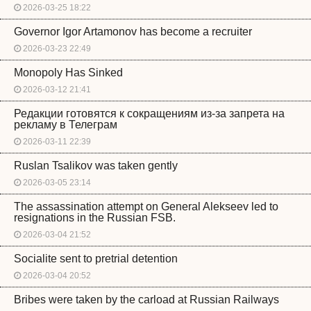
2026-03-25 18:22
Governor Igor Artamonov has become a recruiter
2026-03-23 22:49
Monopoly Has Sinked
2026-03-12 21:41
Редакции готовятся к сокращениям из-за запрета на
рекламу в Телеграм
2026-03-11 22:39
Ruslan Tsalikov was taken gently
2026-03-05 23:14
The assassination attempt on General Alekseev led to
resignations in the Russian FSB.
2026-03-04 21:52
Socialite sent to pretrial detention
2026-03-04 20:52
Bribes were taken by the carload at Russian Railways