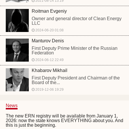
2021-08-14 13:19
Roitman Evgeniy
Owner and general director of Clean Energy
LLC
2024-06-20 01:08
Manturov Denis
First Deputy Prime Minister of the Russian
Federation
2024-06-12 22:49
Khabarov Mikhail
First Deputy President and Chairman of the
Board of the...
2019-12-06 19:29
News
The new ERN registry will be available from January 1,
2026: now the state knows EVERYTHING about you. And
this is just the beginning.