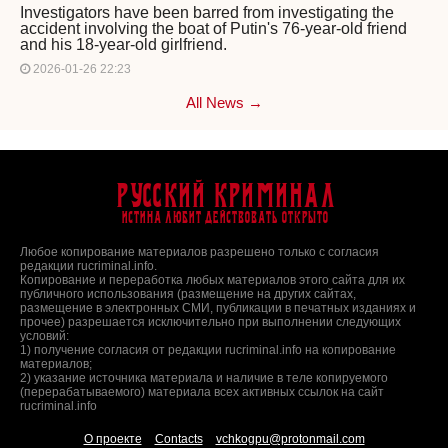
Investigators have been barred from investigating the
accident involving the boat of Putin's 76-year-old friend
and his 18-year-old girlfriend.
2026-01-26 22:23
All News →
Русский Криминал
Истина любит действовать открыто
Любое копирование материалов разрешено только с согласия
редакции rucriminal.info.
Копирование и переработка любых материалов этого сайта для их
публичного использования (размещение на других сайтах,
размещение в электронных СМИ, публикации в печатных изданиях и
прочее) разрешается исключительно при выполнении следующих
условий:
1) получение согласия от редакции rucriminal.info на копирование
материалов;
2) указание источника материала и наличие в теле копируемого
(перерабатываемого) материала всех активных ссылок на сайт
rucriminal.info
О проекте
Contacts
vchkogpu@protonmail.com