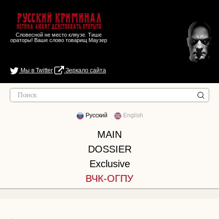
Русский Криминал
Истина любит действовать открыто
Словесной не место кляузе. Тише
ораторы! Ваше слово товарищ Маузер
Мы в Twitter
Зеркало сайта
Русский
English
MAIN
DOSSIER
Exclusive
ВЧК-ОГПУ