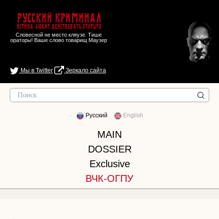
Русский Криминал
Истина любит действовать открыто
Словесной не место кляузе. Тише
ораторы! Ваше слово товарищ Маузер
Мы в Twitter
Зеркало сайта
Русский
English
MAIN
DOSSIER
Exclusive
ВЧК-ОГПУ