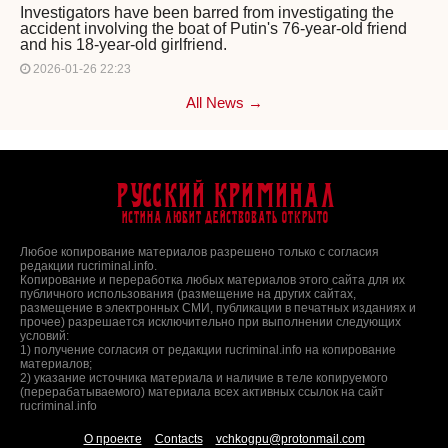
Investigators have been barred from investigating the
accident involving the boat of Putin's 76-year-old friend
and his 18-year-old girlfriend.
2026-01-26 22:23
All News →
Русский Криминал
Истина любит действовать открыто
Любое копирование материалов разрешено только с согласия
редакции rucriminal.info.
Копирование и переработка любых материалов этого сайта для их
публичного использования (размещение на других сайтах,
размещение в электронных СМИ, публикации в печатных изданиях и
прочее) разрешается исключительно при выполнении следующих
условий:
1) получение согласия от редакции rucriminal.info на копирование
материалов;
2) указание источника материала и наличие в теле копируемого
(перерабатываемого) материала всех активных ссылок на сайт
rucriminal.info
О проекте
Contacts
vchkogpu@protonmail.com