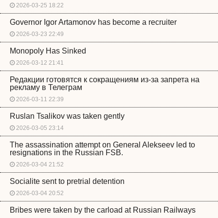
2026-03-25 18:22
Governor Igor Artamonov has become a recruiter
2026-03-23 22:49
Monopoly Has Sinked
2026-03-12 21:41
Редакции готовятся к сокращениям из-за запрета на
рекламу в Телеграм
2026-03-11 22:39
Ruslan Tsalikov was taken gently
2026-03-05 23:14
The assassination attempt on General Alekseev led to
resignations in the Russian FSB.
2026-03-04 21:52
Socialite sent to pretrial detention
2026-03-04 20:52
Bribes were taken by the carload at Russian Railways