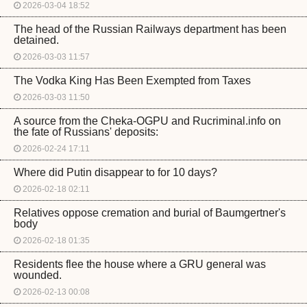
2026-03-04 18:52
The head of the Russian Railways department has been
detained.
2026-03-03 11:57
The Vodka King Has Been Exempted from Taxes
2026-03-03 11:50
A source from the Cheka-OGPU and Rucriminal.info on
the fate of Russians' deposits:
2026-02-24 17:11
Where did Putin disappear to for 10 days?
2026-02-18 02:11
Relatives oppose cremation and burial of Baumgertner's
body
2026-02-18 01:35
Residents flee the house where a GRU general was
wounded.
2026-02-13 00:08