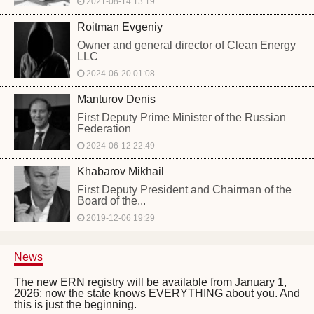
2021-08-14 13:19
Roitman Evgeniy
Owner and general director of Clean Energy
LLC
2024-06-20 01:08
Manturov Denis
First Deputy Prime Minister of the Russian
Federation
2024-06-12 22:49
Khabarov Mikhail
First Deputy President and Chairman of the
Board of the...
2019-12-06 19:29
News
The new ERN registry will be available from January 1,
2026: now the state knows EVERYTHING about you. And
this is just the beginning.