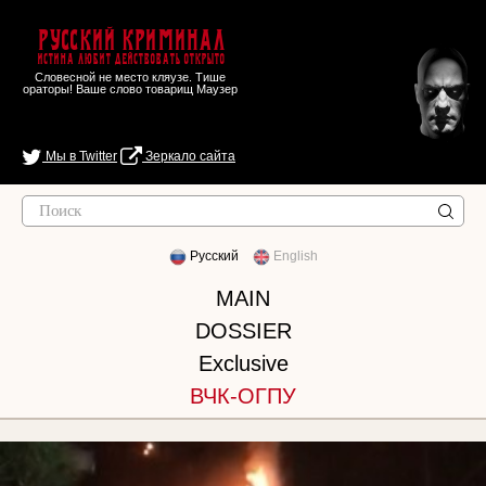
Русский Криминал
Истина любит действовать открыто
Словесной не место кляузе. Тише
ораторы! Ваше слово товарищ Маузер
Мы в Twitter
Зеркало сайта
Русский
English
MAIN
DOSSIER
Exclusive
ВЧК-ОГПУ