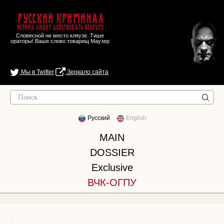
Русский Криминал
Истина любит действовать открыто
Словесной не место кляузе. Тише
ораторы! Ваше слово товарищ Маузер
Мы в Twitter
Зеркало сайта
Русский
English
MAIN
DOSSIER
Exclusive
ВЧК-ОГПУ