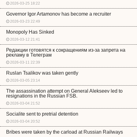
2026-03-25 18:22
Governor Igor Artamonov has become a recruiter
2026-03-23 22:49
Monopoly Has Sinked
2026-03-12 21:41
Редакции готовятся к сокращениям из-за запрета на
рекламу в Телеграм
2026-03-11 22:39
Ruslan Tsalikov was taken gently
2026-03-05 23:14
The assassination attempt on General Alekseev led to
resignations in the Russian FSB.
2026-03-04 21:52
Socialite sent to pretrial detention
2026-03-04 20:52
Bribes were taken by the carload at Russian Railways