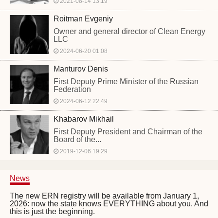
2021-08-14 13:19
Roitman Evgeniy
Owner and general director of Clean Energy
LLC
2024-06-20 01:08
Manturov Denis
First Deputy Prime Minister of the Russian
Federation
2024-06-12 22:49
Khabarov Mikhail
First Deputy President and Chairman of the
Board of the...
2019-12-06 19:29
News
The new ERN registry will be available from January 1,
2026: now the state knows EVERYTHING about you. And
this is just the beginning.