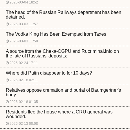
2026-03-04 18:52
The head of the Russian Railways department has been
detained.
2026-03-03 11:57
The Vodka King Has Been Exempted from Taxes
2026-03-03 11:50
A source from the Cheka-OGPU and Rucriminal.info on
the fate of Russians' deposits:
2026-02-24 17:11
Where did Putin disappear to for 10 days?
2026-02-18 02:11
Relatives oppose cremation and burial of Baumgertner's
body
2026-02-18 01:35
Residents flee the house where a GRU general was
wounded.
2026-02-13 00:08