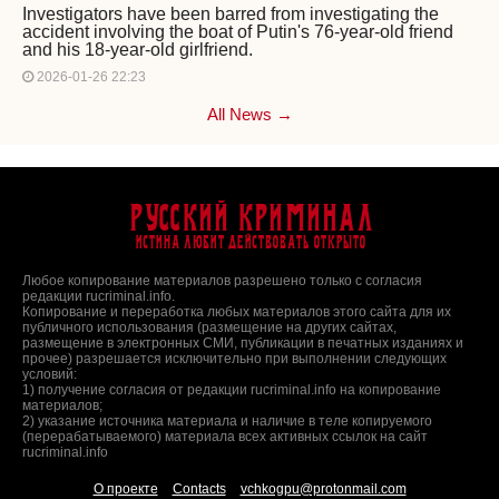
Investigators have been barred from investigating the
accident involving the boat of Putin's 76-year-old friend
and his 18-year-old girlfriend.
2026-01-26 22:23
All News →
Русский Криминал
Истина любит действовать открыто
Любое копирование материалов разрешено только с согласия
редакции rucriminal.info.
Копирование и переработка любых материалов этого сайта для их
публичного использования (размещение на других сайтах,
размещение в электронных СМИ, публикации в печатных изданиях и
прочее) разрешается исключительно при выполнении следующих
условий:
1) получение согласия от редакции rucriminal.info на копирование
материалов;
2) указание источника материала и наличие в теле копируемого
(перерабатываемого) материала всех активных ссылок на сайт
rucriminal.info
О проекте
Contacts
vchkogpu@protonmail.com