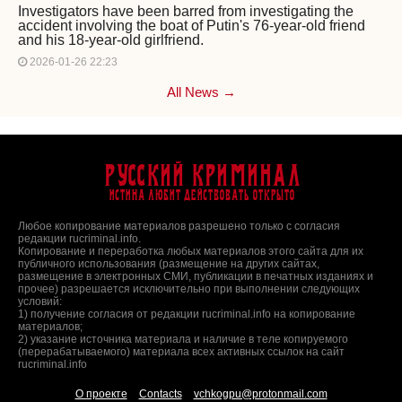
Investigators have been barred from investigating the
accident involving the boat of Putin's 76-year-old friend
and his 18-year-old girlfriend.
2026-01-26 22:23
All News →
Русский Криминал
Истина любит действовать открыто
Любое копирование материалов разрешено только с согласия
редакции rucriminal.info.
Копирование и переработка любых материалов этого сайта для их
публичного использования (размещение на других сайтах,
размещение в электронных СМИ, публикации в печатных изданиях и
прочее) разрешается исключительно при выполнении следующих
условий:
1) получение согласия от редакции rucriminal.info на копирование
материалов;
2) указание источника материала и наличие в теле копируемого
(перерабатываемого) материала всех активных ссылок на сайт
rucriminal.info
О проекте
Contacts
vchkogpu@protonmail.com