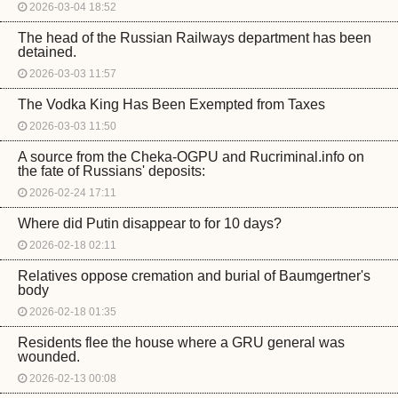
2026-03-04 18:52
The head of the Russian Railways department has been
detained.
2026-03-03 11:57
The Vodka King Has Been Exempted from Taxes
2026-03-03 11:50
A source from the Cheka-OGPU and Rucriminal.info on
the fate of Russians' deposits:
2026-02-24 17:11
Where did Putin disappear to for 10 days?
2026-02-18 02:11
Relatives oppose cremation and burial of Baumgertner's
body
2026-02-18 01:35
Residents flee the house where a GRU general was
wounded.
2026-02-13 00:08