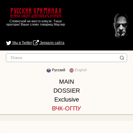
Русский Криминал
Истина любит действовать открыто
Словесной не место кляузе. Тише
ораторы! Ваше слово товарищ Маузер
Мы в Twitter
Зеркало сайта
Русский
English
MAIN
DOSSIER
Exclusive
ВЧК-ОГПУ