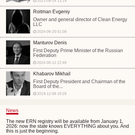
2021-08-14 13:19
Roitman Evgeniy
Owner and general director of Clean Energy
LLC
2024-06-20 01:08
Manturov Denis
First Deputy Prime Minister of the Russian
Federation
2024-06-12 22:49
Khabarov Mikhail
First Deputy President and Chairman of the
Board of the...
2019-12-06 19:29
News
The new ERN registry will be available from January 1,
2026: now the state knows EVERYTHING about you. And
this is just the beginning.