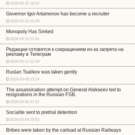
2026-03-25 18:22
Governor Igor Artamonov has become a recruiter
2026-03-23 22:49
Monopoly Has Sinked
2026-03-12 21:41
Редакции готовятся к сокращениям из-за запрета на
рекламу в Телеграм
2026-03-11 22:39
Ruslan Tsalikov was taken gently
2026-03-05 23:14
The assassination attempt on General Alekseev led to
resignations in the Russian FSB.
2026-03-04 21:52
Socialite sent to pretrial detention
2026-03-04 20:52
Bribes were taken by the carload at Russian Railways