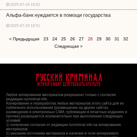
2025-07-24 16:52
Альфа-банк нуждается в помощи государства
2025-07-24 16:51
< Предыдущая
23
24
25
26
27
28
29
30
31
32
Следующая >
Русский Криминал
Истина любит действовать открыто
Любое копирование материалов разрешено только с согласия
редакции rucriminal.info.
Копирование и переработка любых материалов этого сайта для их
публичного использования (размещение на других сайтах,
размещение в электронных СМИ, публикации в печатных изданиях и
прочее) разрешается исключительно при выполнении следующих
условий:
1) получение согласия от редакции rucriminal.info на копирование
материалов;
2) указание источника материала и наличие в теле копируемого