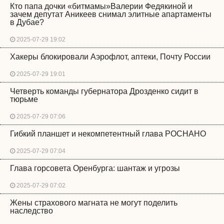
Кто папа дочки «битмамы»Валерии Федякиной и
зачем депутат Аникеев снимал элитные апартаменты
в Дубае?
2025-07-29 19:02
Хакеры блокировали Аэрофлот, аптеки, Почту России
2025-07-29 19:01
Четверть команды губернатора Дрозденко сидит в
тюрьме
2025-07-29 07:06
Гибкий планшет и некомпетентный глава РОСНАНО
2025-07-29 07:04
Глава горсовета Оренбурга: шантаж и угрозы
2025-07-29 07:02
Жены страхового магната не могут поделить
наследство