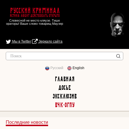
Русский Криминал
Истина любит действовать открыто
Словесной не место кляузе. Тише
ораторы! Ваше слово товарищ Маузер
Мы в Twitter
Зеркало сайта
Русский
English
Главная
Досье
Эксклюзив
ВЧК-ОГПУ
Последние новости