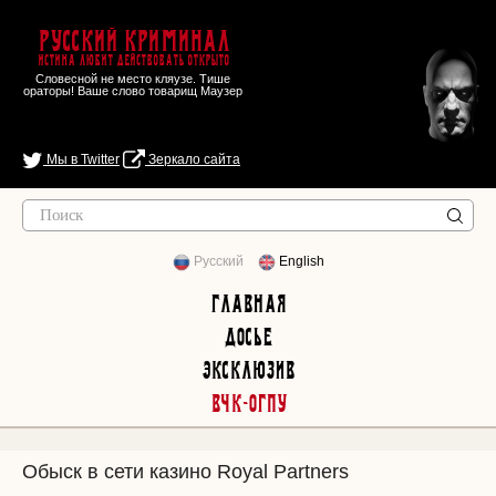
Русский Криминал
Истина любит действовать открыто
Словесной не место кляузе. Тише
ораторы! Ваше слово товарищ Маузер
Мы в Twitter
Зеркало сайта
Русский
English
Главная
Досье
Эксклюзив
ВЧК-ОГПУ
Обыск в сети казино Royal Partners