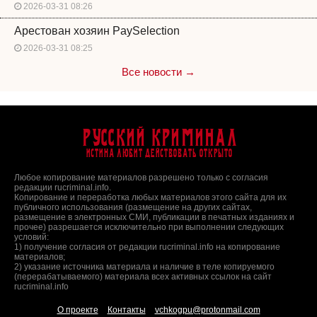
2026-03-31 08:26
Арестован хозяин PaySelection
2026-03-31 08:25
Все новости →
Русский Криминал
Истина любит действовать открыто
Любое копирование материалов разрешено только с согласия
редакции rucriminal.info.
Копирование и переработка любых материалов этого сайта для их
публичного использования (размещение на других сайтах,
размещение в электронных СМИ, публикации в печатных изданиях и
прочее) разрешается исключительно при выполнении следующих
условий:
1) получение согласия от редакции rucriminal.info на копирование
материалов;
2) указание источника материала и наличие в теле копируемого
(перерабатываемого) материала всех активных ссылок на сайт
rucriminal.info
О проекте
Контакты
vchkogpu@protonmail.com