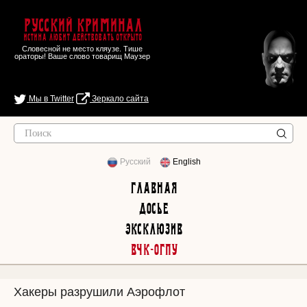
Русский Криминал
Истина любит действовать открыто
Словесной не место кляузе. Тише
ораторы! Ваше слово товарищ Маузер
Мы в Twitter
Зеркало сайта
Русский
English
Главная
Досье
Эксклюзив
ВЧК-ОГПУ
Хакеры разрушили Аэрофлот