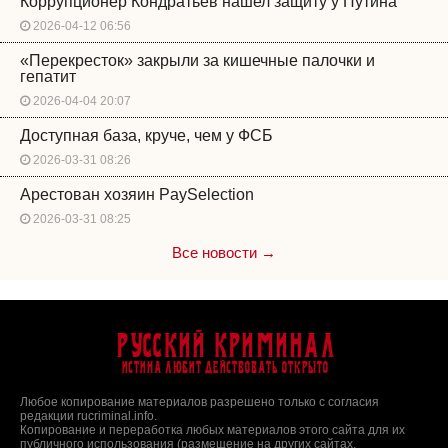
Коррупционер Кондратьев нашел защиту у Путина
2026-04-12 06:56
«Перекресток» закрыли за кишечные палочки и
гепатит
2026-04-04 20:07
Доступная база, круче, чем у ФСБ
2026-03-31 08:26
Арестован хозяин PaySelection
2026-03-31 08:25
Все новости →
Русский Криминал
Истина любит действовать открыто
Любое копирование материалов разрешено только с согласия
редакции rucriminal.info.
Копирование и переработка любых материалов этого сайта для их
публичного использования (размещение на других сайтах,